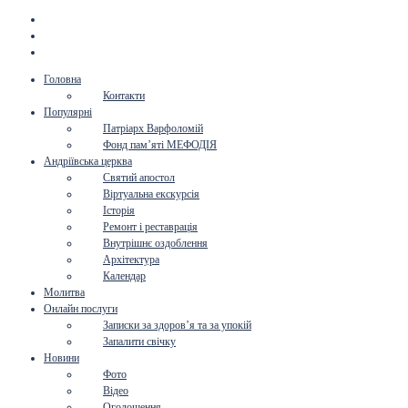
Головна
Контакти
Популярні
Патріарх Варфоломій
Фонд пам’яті МЕФОДІЯ
Андріївська церква
Святий апостол
Віртуальна екскурсія
Історія
Ремонт і реставрація
Внутрішнє оздоблення
Архітектура
Календар
Молитва
Онлайн послуги
Записки за здоров’я та за упокій
Запалити свічку
Новини
Фото
Відео
Оголошення