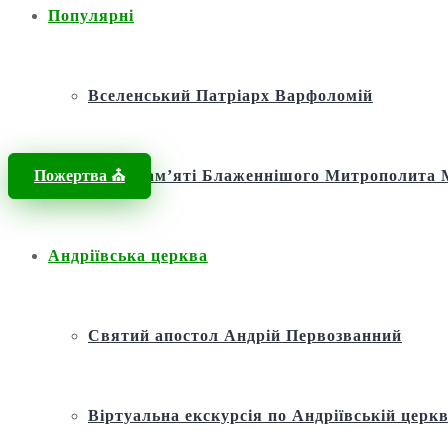
Популярні
Вселенський Патріарх Варфоломій
Пожертва ⛪️
Фонд пам’яті Блаженнішого Митрополит
Андріївська церква
Святий апостол Андрій Первозванний
Віртуальна екскурсія по Андріївській церкв