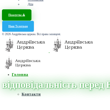
Діти
Пожертва ⛪️
Наш Телеграм
© 2026 Андріївська церква. Всі права захищені.
Головна
відповідальність перед 
Контакти
Головна
/
Новини
/
відповідальність перед Богом