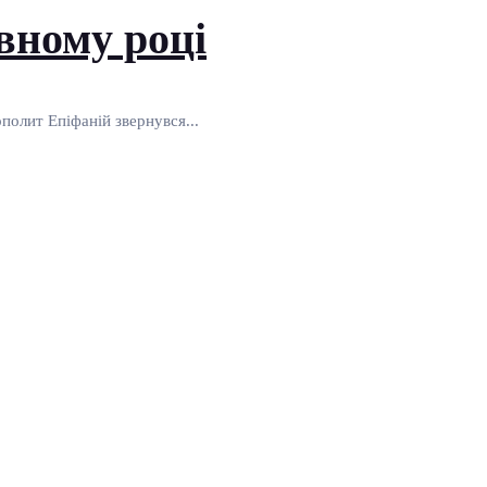
вному році
полит Епіфаній звернувся...