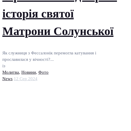
історія святої
Матрони Солунської
Як служниця з Фессалонік перемогла катування і
прославилася у вічності?...
із
Молитва
,
Новини
,
Фото
News
12 Сер 2024