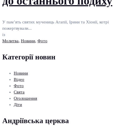
до останнього подиху
У пам’ять святих мучениць Агапії, Ірини та Хіонії, котрі
пожертвували...
із
Молитва
,
Новини
,
Фото
Категорії новин
Новини
Відео
Фото
Свята
Оголошення
Діти
Андріївська церква