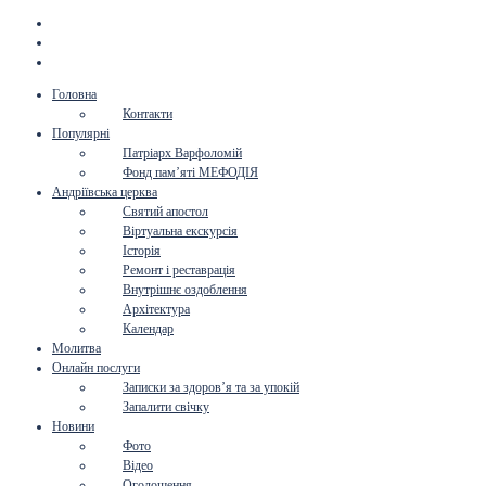
Головна
Контакти
Популярні
Патріарх Варфоломій
Фонд пам’яті МЕФОДІЯ
Андріївська церква
Святий апостол
Віртуальна екскурсія
Історія
Ремонт і реставрація
Внутрішнє оздоблення
Архітектура
Календар
Молитва
Онлайн послуги
Записки за здоров’я та за упокій
Запалити свічку
Новини
Фото
Відео
Оголошення