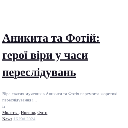
Аникита та Фотій:
герої віри у часи
переслідувань
Віра святих мучеників Аникити та Фотія перемогла жорстокі
переслідування і...
із
Молитва
,
Новини
,
Фото
News
16 Кві 2024