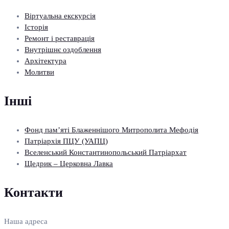
Віртуальна екскурсія
Історія
Ремонт і реставрація
Внутрішнє оздоблення
Архітектура
Молитви
Інші
Фонд пам’яті Блаженнішого Митрополита Мефодія
Патріархія ПЦУ (УАПЦ)
Вселенський Константинопольський Патріархат
Щедрик – Церковна Лавка
Контакти
Наша адреса