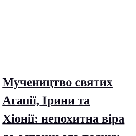
Мучеництво святих
Агапії, Ірини та
Хіонії: непохитна віра