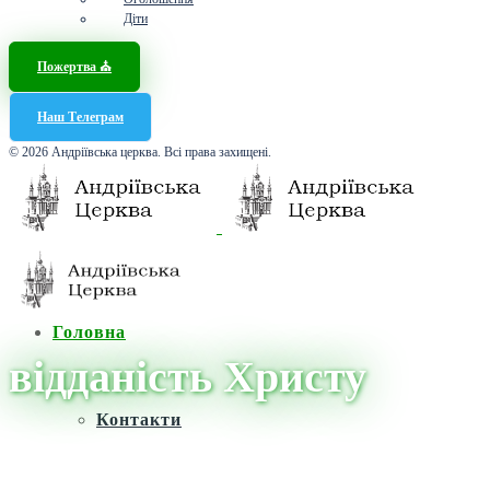
Діти
Пожертва ⛪️
Наш Телеграм
© 2026 Андріївська церква. Всі права захищені.
Головна
відданість Христу
Контакти
Головна
/
Новини
/
відданість Христу