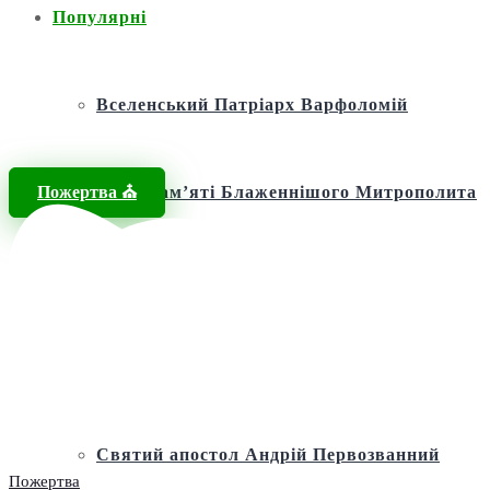
Популярні
Вселенський Патріарх Варфоломій
Пожертва ⛪️
Фонд пам’яті Блаженнішого Митрополита
МЕФОДІЯ
Андріївська церква
Святий апостол Андрій Первозванний
Пожертва