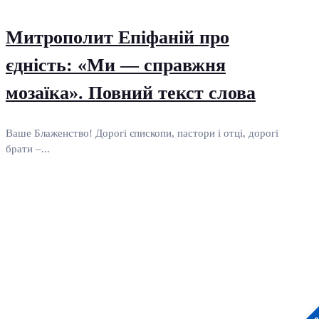
Митрополит Епіфаній про
єдність: «Ми — справжня
мозаїка». Повний текст слова
Ваше Блаженство! Дорогі єпископи, пастори і отці, дорогі
брати –...