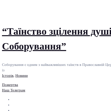
“Таїнство зцілення душі
Соборування”
Соборування є одним з найважливіших таїнств в Православній Церк
із
Історія
,
Новини
Пожертва
Наш Телеграм