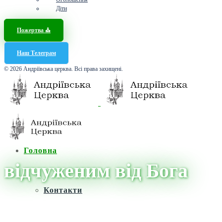
Діти
Пожертва ⛪️
Наш Телеграм
© 2026 Андріївська церква. Всі права захищені.
Головна
відчуженим від Бога
Контакти
Головна
/
Новини
/
відчуженим від Бога