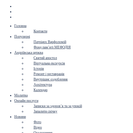
Головна
Контакти
Популярні
Патріарх Варфоломій
Фонд пам’яті МЕФОДІЯ
Андріївська церква
Святий апостол
Віртуальна екскурсія
Історія
Ремонт і реставрація
Внутрішнє оздоблення
Архітектура
Календар
Молитва
Онлайн послуги
Записки за здоров’я та за упокій
Запалити свічку
Новини
Фото
Відео
Оголошення