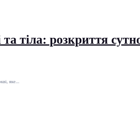
 та тіла: розкриття сутн
ві, яке...