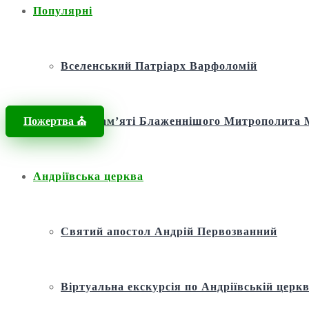
Популярні
Вселенський Патріарх Варфоломій
Пожертва ⛪️
Фонд пам’яті Блаженнішого Митрополит
Андріївська церква
Святий апостол Андрій Первозванний
Віртуальна екскурсія по Андріївській церкв