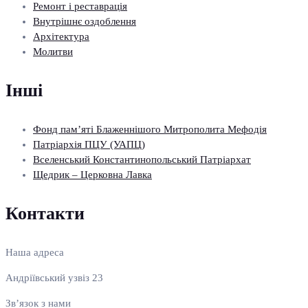
Ремонт і реставрація
Внутрішнє оздоблення
Архітектура
Молитви
Інші
Фонд пам’яті Блаженнішого Митрополита Мефодія
Патріархія ПЦУ (УАПЦ)
Вселенський Константинопольський Патріархат
Щедрик – Церковна Лавка
Контакти
Наша адреса
Андріївський узвіз 23
Зв’язок з нами