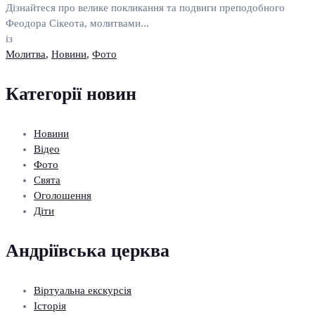
Дізнайтеся про велике покликання та подвиги преподобного
Феодора Сікеота, молитвами...
із
Молитва
,
Новини
,
Фото
Категорії новин
Новини
Відео
Фото
Свята
Оголошення
Діти
Андріївська церква
Віртуальна екскурсія
Історія