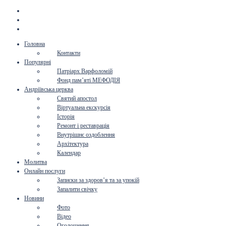
Головна
Контакти
Популярні
Патріарх Варфоломій
Фонд пам’яті МЕФОДІЯ
Андріївська церква
Святий апостол
Віртуальна екскурсія
Історія
Ремонт і реставрація
Внутрішнє оздоблення
Архітектура
Календар
Молитва
Онлайн послуги
Записки за здоров’я та за упокій
Запалити свічку
Новини
Фото
Відео
Оголошення