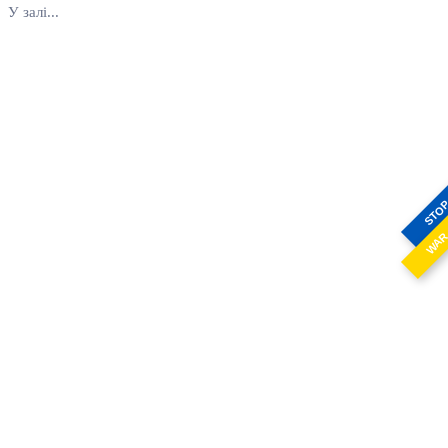
У залі...
STO
WA