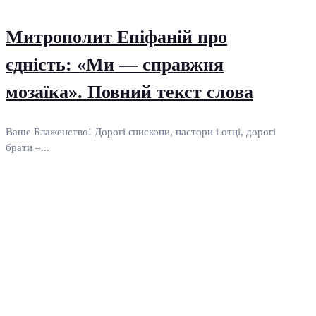
Митрополит Епіфаній про
єдність: «Ми — справжня
мозаїка». Повний текст слова
Ваше Блаженство! Дорогі єпископи, пастори і отці, дорогі
брати –...