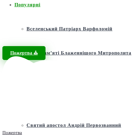
Популярні
Вселенський Патріарх Варфоломій
Пожертва ⛪️
Фонд пам’яті Блаженнішого Митрополита
МЕФОДІЯ
Андріївська церква
Святий апостол Андрій Первозванний
Пожертва