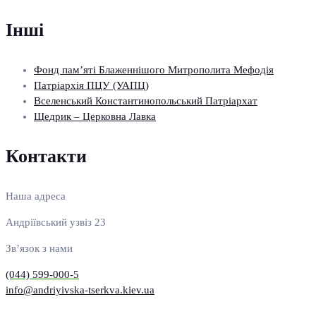
Інші
Фонд пам’яті Блаженнішого Митрополита Мефодія
Патріархія ПЦУ (УАПЦ)
Вселенський Константинопольський Патріархат
Щедрик – Церковна Лавка
Контакти
Наша адреса
Андріївський узвіз 23
Зв’язок з нами
(044) 599-000-5
info@andriyivska-tserkva.kiev.ua