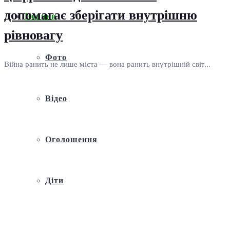
допомагає зберігати внутрішню
Новини
рівновагу
Фото
Війна ранить не лише міста — вона ранить внутрішній світ...
Відео
Оголошення
Діти