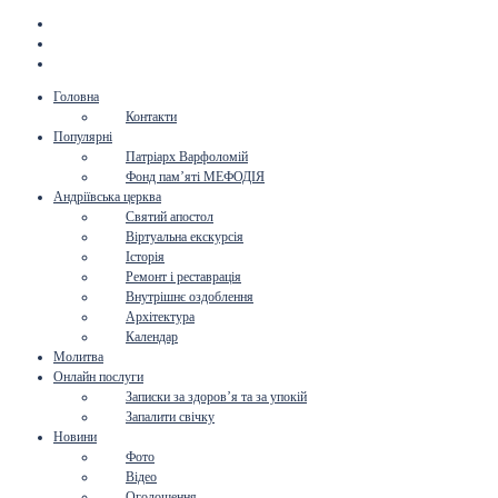
Головна
Контакти
Популярні
Патріарх Варфоломій
Фонд пам’яті МЕФОДІЯ
Андріївська церква
Святий апостол
Віртуальна екскурсія
Історія
Ремонт і реставрація
Внутрішнє оздоблення
Архітектура
Календар
Молитва
Онлайн послуги
Записки за здоров’я та за упокій
Запалити свічку
Новини
Фото
Відео
Оголошення