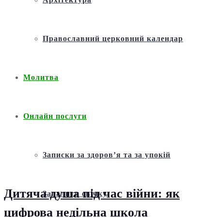
Православний церковний календар
Молитва
Онлайн послуги
Записки за здоров’я та за упокій
Дитяча душа під час війни: як
Запалити свічку
цифрова недільна школа