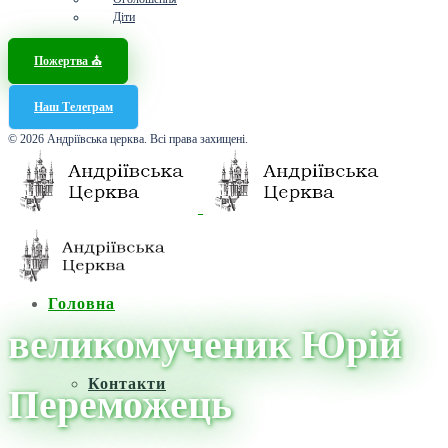
Діти
Пожертва ⛪️
Наш Телеграм
© 2026 Андріївська церква. Всі права захищені.
Головна
великомученик Юрій
Контакти
Переможець