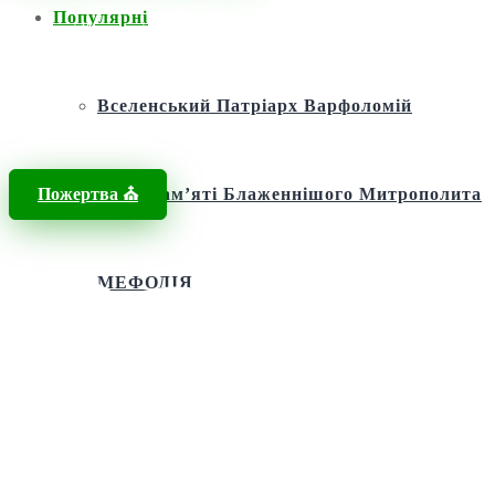
Популярні
Головна
/
Новини
/
великомученик Юрій Переможець
Вселенський Патріарх Варфоломій
Пожертва ⛪️
Фонд пам’яті Блаженнішого Митрополита
МЕФОДІЯ
Андріївська церква
Святий апостол Андрій Первозванний