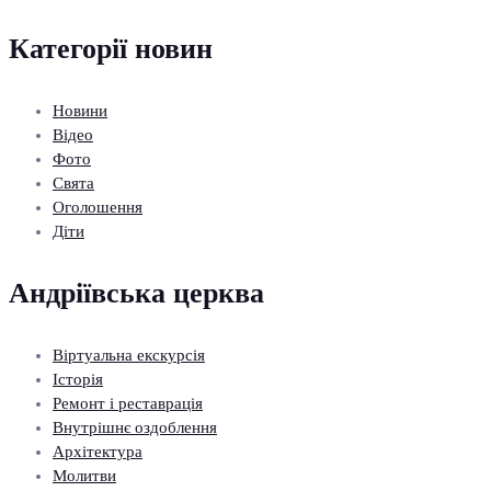
Категорії новин
Новини
Відео
Фото
Свята
Оголошення
Діти
Андріївська церква
Віртуальна екскурсія
Історія
Ремонт і реставрація
Внутрішнє оздоблення
Архітектура
Молитви