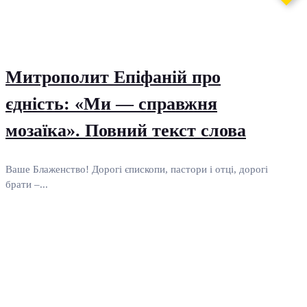
Митрополит Епіфаній про
єдність: «Ми — справжня
мозаїка». Повний текст слова
Ваше Блаженство! Дорогі єпископи, пастори і отці, дорогі
брати –...