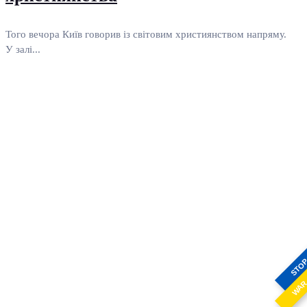
Того вечора Київ говорив із світовим християнством напряму.
У залі...
STO
WA