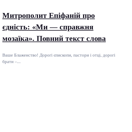
Митрополит Епіфаній про
єдність: «Ми — справжня
мозаїка». Повний текст слова
Ваше Блаженство! Дорогі єпископи, пастори і отці, дорогі
брати –...