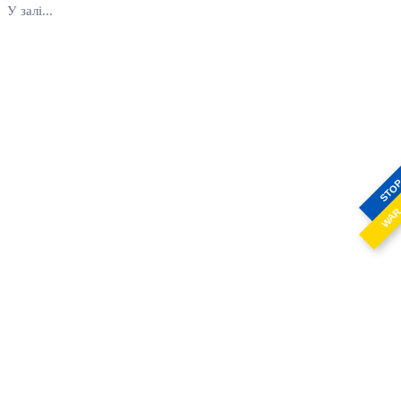
У залі...
STO
WA