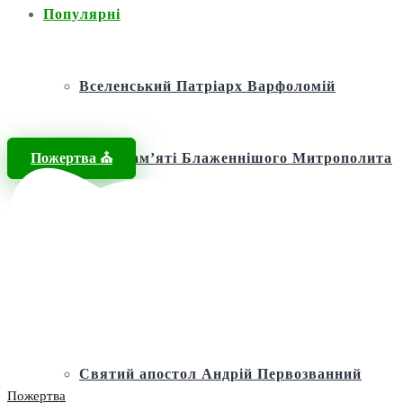
Популярні
Вселенський Патріарх Варфоломій
Пожертва ⛪️
Фонд пам’яті Блаженнішого Митрополита
МЕФОДІЯ
Андріївська церква
Святий апостол Андрій Первозванний
Пожертва