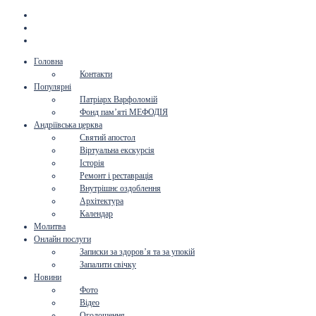
Головна
Контакти
Популярні
Патріарх Варфоломій
Фонд пам’яті МЕФОДІЯ
Андріївська церква
Святий апостол
Віртуальна екскурсія
Історія
Ремонт і реставрація
Внутрішнє оздоблення
Архітектура
Календар
Молитва
Онлайн послуги
Записки за здоров’я та за упокій
Запалити свічку
Новини
Фото
Відео
Оголошення