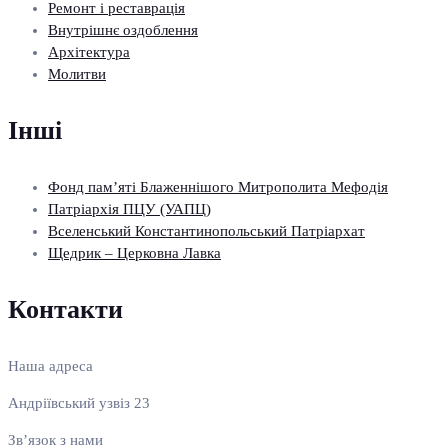
Ремонт і реставрація
Внутрішнє оздоблення
Архітектура
Молитви
Інші
Фонд пам’яті Блаженнішого Митрополита Мефодія
Патріархія ПЦУ (УАПЦ)
Вселенський Константинопольський Патріархат
Щедрик – Церковна Лавка
Контакти
Наша адреса
Андріївський узвіз 23
Зв’язок з нами