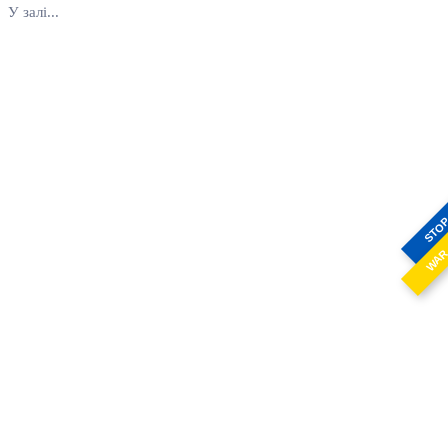
У залі...
STO
WA