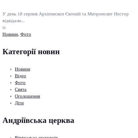
У день 18 серпня Архієпископ Євгеній та Митрополит Нестор
відвідали...
із
Новини
,
Фото
Категорії новин
Новини
Відео
Фото
Свята
Оголошення
Діти
Андріївська церква
Віртуальна екскурсія