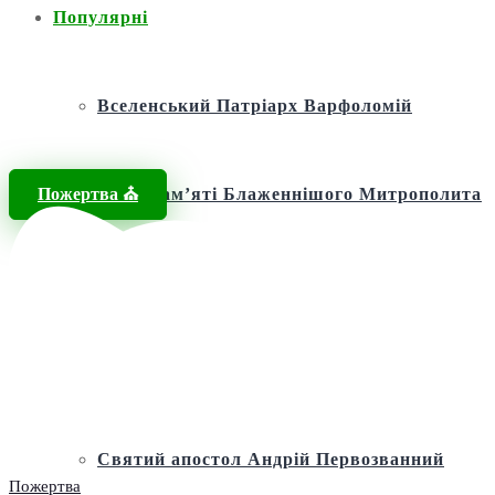
Популярні
Вселенський Патріарх Варфоломій
Пожертва ⛪️
Фонд пам’яті Блаженнішого Митрополита
МЕФОДІЯ
Андріївська церква
Святий апостол Андрій Первозванний
Пожертва