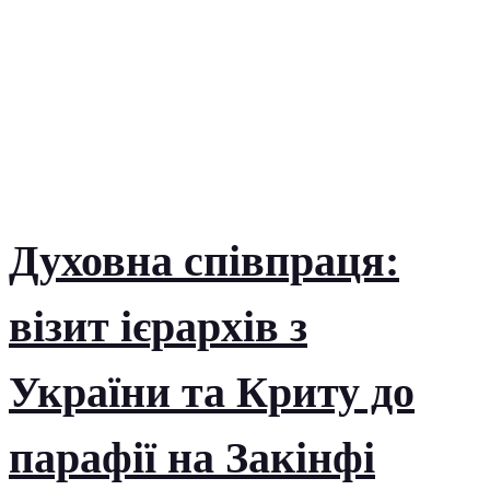
Духовна співпраця:
візит ієрархів з
України та Криту до
парафії на Закінфі