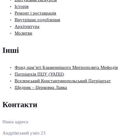
Історія
Ремонт і реставрація
Внутрішнє оздоблення
Архітектура
Молитви
Інші
Фонд пам’яті Блаженнішого Митрополита Мефодія
Патріархія ПЦУ (УАПЦ)
Вселенський Константинопольський Патріархат
Щедрик – Церковна Лавка
Контакти
Наша адреса
Андріївський узвіз 23