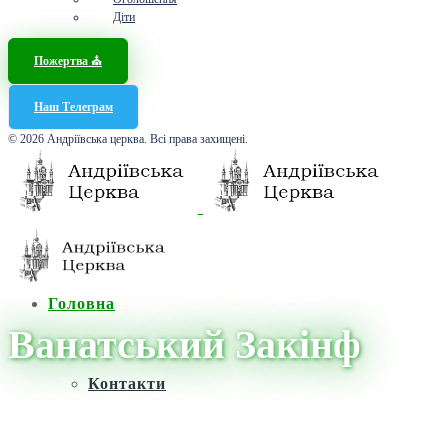
Діти
Пожертва ⛪️
Наш Телеграм
© 2026 Андріївська церква. Всі права захищені.
Головна
Ванатський Закінф
Контакти
Головна
/
Новини
/
Ванатський Закінф