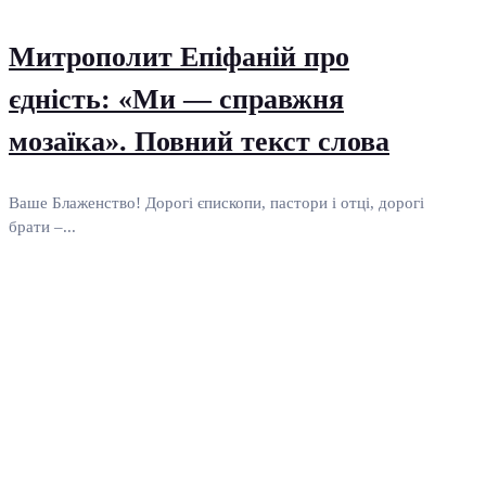
Митрополит Епіфаній про
єдність: «Ми — справжня
мозаїка». Повний текст слова
Ваше Блаженство! Дорогі єпископи, пастори і отці, дорогі
брати –...