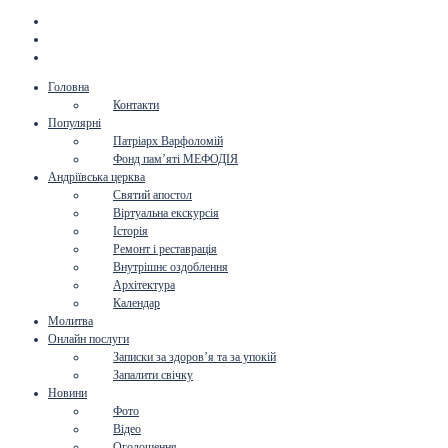
Головна
Контакти
Популярні
Патріарх Варфоломій
Фонд пам’яті МЕФОДІЯ
Андріївська церква
Святий апостол
Віртуальна екскурсія
Історія
Ремонт і реставрація
Внутрішнє оздоблення
Архітектура
Календар
Молитва
Онлайн послуги
Записки за здоров’я та за упокій
Запалити свічку
Новини
Фото
Відео
Оголошення