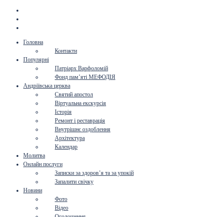
Головна
Контакти
Популярні
Патріарх Варфоломій
Фонд пам’яті МЕФОДІЯ
Андріївська церква
Святий апостол
Віртуальна екскурсія
Історія
Ремонт і реставрація
Внутрішнє оздоблення
Архітектура
Календар
Молитва
Онлайн послуги
Записки за здоров’я та за упокій
Запалити свічку
Новини
Фото
Відео
Оголошення