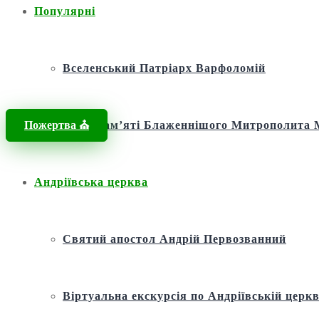
Популярні
Вселенський Патріарх Варфоломій
Пожертва ⛪️
Фонд пам’яті Блаженнішого Митрополит
Андріївська церква
Святий апостол Андрій Первозванний
Віртуальна екскурсія по Андріївській церкв