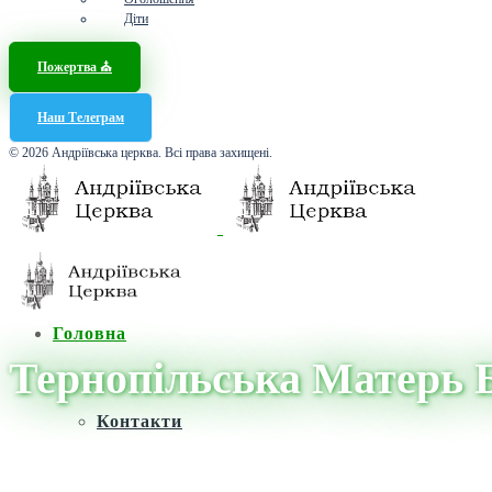
Діти
Пожертва ⛪️
Наш Телеграм
© 2026 Андріївська церква. Всі права захищені.
Головна
Тернопільська Матерь 
Контакти
Головна
/
Новини
/
Тернопільська Матерь Божа