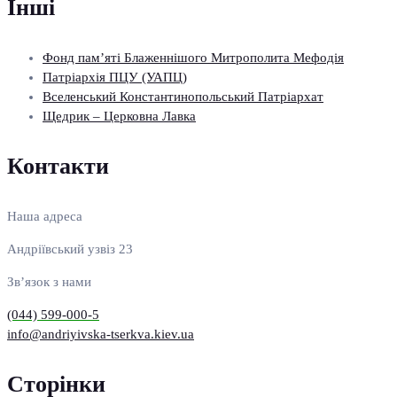
Інші
Фонд пам’яті Блаженнішого Митрополита Мефодія
Патріархія ПЦУ (УАПЦ)
Вселенський Константинопольський Патріархат
Щедрик – Церковна Лавка
Контакти
Наша адреса
Андріївський узвіз 23
Зв’язок з нами
(044) 599-000-5
info@andriyivska-tserkva.kiev.ua
Сторінки