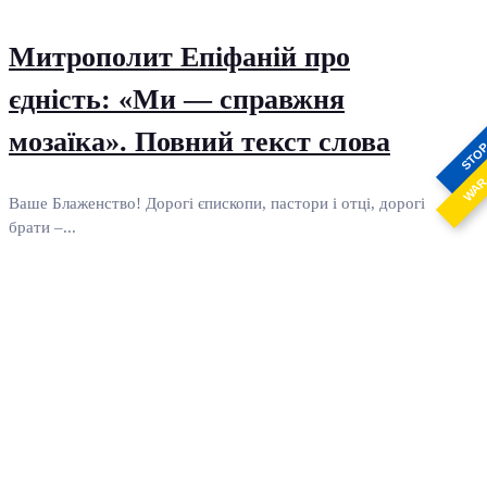
Митрополит Епіфаній про
єдність: «Ми — справжня
мозаїка». Повний текст слова
STO
WA
Ваше Блаженство! Дорогі єпископи, пастори і отці, дорогі
брати –...