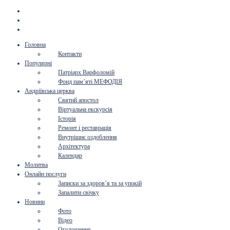
Головна
Контакти
Популярні
Патріарх Варфоломій
Фонд пам’яті МЕФОДІЯ
Андріївська церква
Святий апостол
Віртуальна екскурсія
Історія
Ремонт і реставрація
Внутрішнє оздоблення
Архітектура
Календар
Молитва
Онлайн послуги
Записки за здоров’я та за упокій
Запалити свічку
Новини
Фото
Відео
Оголошення