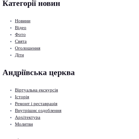
Категорії новин
Новини
Відео
Фото
Свята
Оголошення
Діти
Андріївська церква
Віртуальна екскурсія
Історія
Ремонт і реставрація
Внутрішнє оздоблення
Архітектура
Молитви