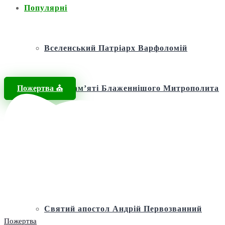
Популярні
Вселенський Патріарх Варфоломій
Пожертва ⛪️
Фонд пам’яті Блаженнішого Митрополита
МЕФОДІЯ
Андріївська церква
Святий апостол Андрій Первозванний
Пожертва