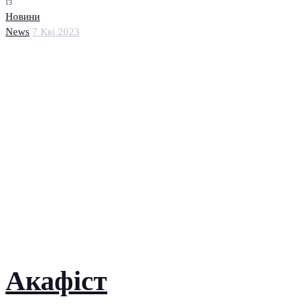
із
Новини
News
7 Кві 2023
Акафіст