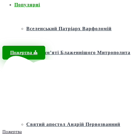
Популярні
Вселенський Патріарх Варфоломій
Пожертва ⛪️
Фонд пам’яті Блаженнішого Митрополита
МЕФОДІЯ
Андріївська церква
Святий апостол Андрій Первозванний
Пожертва