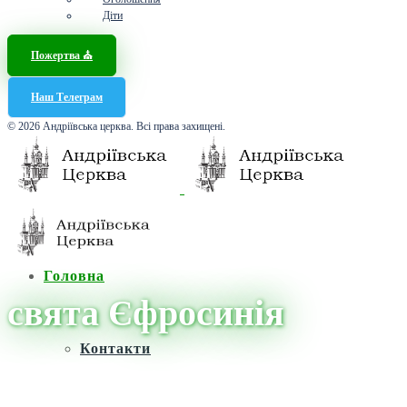
Діти
Пожертва ⛪️
Наш Телеграм
© 2026 Андріївська церква. Всі права захищені.
Головна
свята Єфросинія
Контакти
Головна
/
Новини
/
свята Єфросинія