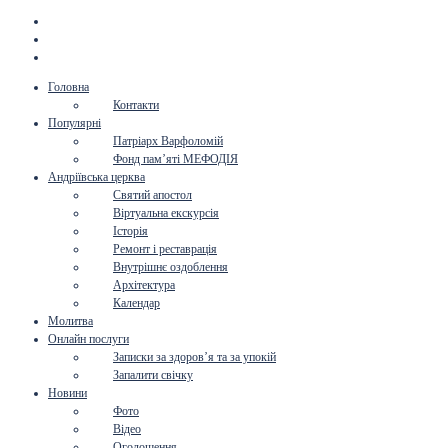
Головна
Контакти
Популярні
Патріарх Варфоломій
Фонд пам’яті МЕФОДІЯ
Андріївська церква
Святий апостол
Віртуальна екскурсія
Історія
Ремонт і реставрація
Внутрішнє оздоблення
Архітектура
Календар
Молитва
Онлайн послуги
Записки за здоров’я та за упокій
Запалити свічку
Новини
Фото
Відео
Оголошення