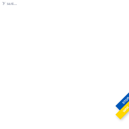
У залі...
STO
WA