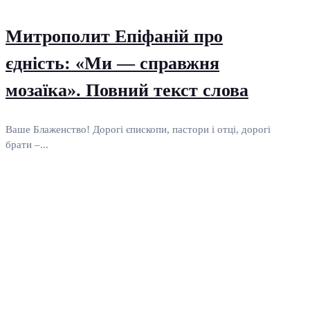
Митрополит Епіфаній про
єдність: «Ми — справжня
мозаїка». Повний текст слова
Ваше Блаженство! Дорогі єпископи, пастори і отці, дорогі
брати –...