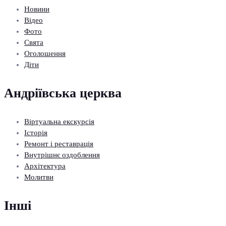
Новини
Відео
Фото
Свята
Оголошення
Діти
Андріївська церква
Віртуальна екскурсія
Історія
Ремонт і реставрація
Внутрішнє оздоблення
Архітектура
Молитви
Інші