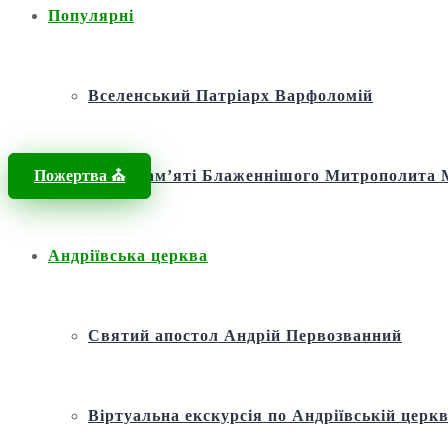
Популярні
Вселенський Патріарх Варфоломій
Пожертва ⛪️
Фонд пам’яті Блаженнішого Митрополит
Андріївська церква
Святий апостол Андрій Первозванний
Віртуальна екскурсія по Андріївській церкв