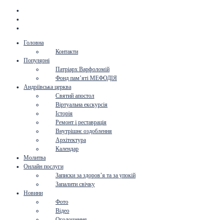
Головна
Контакти
Популярні
Патріарх Варфоломій
Фонд пам’яті МЕФОДІЯ
Андріївська церква
Святий апостол
Віртуальна екскурсія
Історія
Ремонт і реставрація
Внутрішнє оздоблення
Архітектура
Календар
Молитва
Онлайн послуги
Записки за здоров’я та за упокій
Запалити свічку
Новини
Фото
Відео
Оголошення