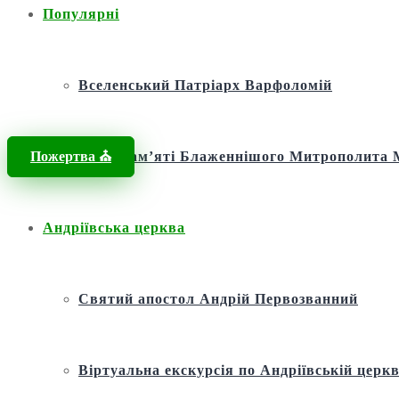
Популярні
Вселенський Патріарх Варфоломій
Пожертва ⛪️
Фонд пам’яті Блаженнішого Митрополит
Андріївська церква
Святий апостол Андрій Первозванний
Віртуальна екскурсія по Андріївській церкв