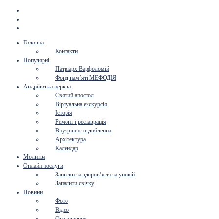
Головна
Контакти
Популярні
Патріарх Варфоломій
Фонд пам’яті МЕФОДІЯ
Андріївська церква
Святий апостол
Віртуальна екскурсія
Історія
Ремонт і реставрація
Внутрішнє оздоблення
Архітектура
Календар
Молитва
Онлайн послуги
Записки за здоров’я та за упокій
Запалити свічку
Новини
Фото
Відео
Оголошення