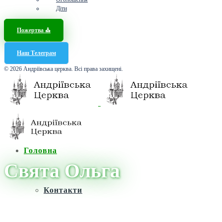
Діти
Пожертва ⛪️
Наш Телеграм
© 2026 Андріївська церква. Всі права захищені.
Головна
Свята Ольга
Контакти
Головна
/
Новини
/
Свята Ольга