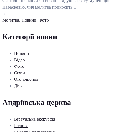
Сьогодні православні віряни згадують святу мученицю
Параскевію, чия молитва приносить...
із
Молитва
,
Новини
,
Фото
Категорії новин
Новини
Відео
Фото
Свята
Оголошення
Діти
Андріївська церква
Віртуальна екскурсія
Історія