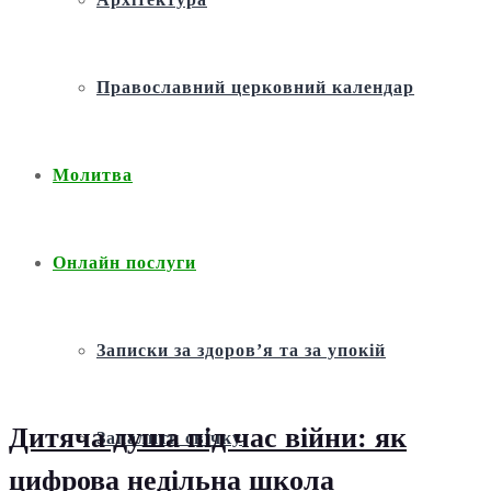
Православний церковний календар
Молитва
Онлайн послуги
Записки за здоров’я та за упокій
Дитяча душа під час війни: як
Запалити свічку
цифрова недільна школа