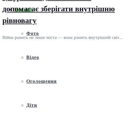
допомагає зберігати внутрішню
Новини
рівновагу
Фото
Війна ранить не лише міста — вона ранить внутрішній світ...
Відео
Оголошення
Діти