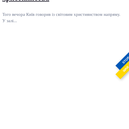
Того вечора Київ говорив із світовим християнством напряму.
У залі...
STO
WA