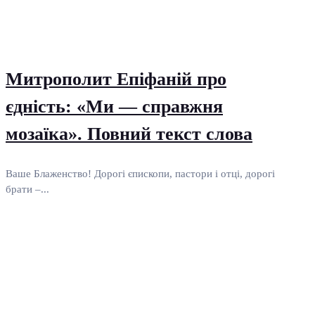
Митрополит Епіфаній про
єдність: «Ми — справжня
мозаїка». Повний текст слова
Ваше Блаженство! Дорогі єпископи, пастори і отці, дорогі
брати –...