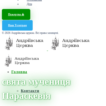
Діти
Пожертва ⛪️
Наш Телеграм
© 2026 Андріївська церква. Всі права захищені.
Головна
свята мучениця
Контакти
Параскевія