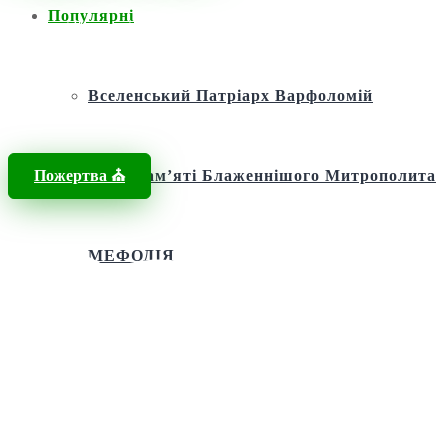
Популярні
Головна
/
Новини
/
свята мучениця Параскевія
Вселенський Патріарх Варфоломій
Пожертва ⛪️
Фонд пам’яті Блаженнішого Митрополита
МЕФОДІЯ
Андріївська церква
Святий апостол Андрій Первозванний