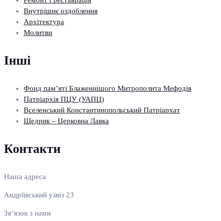
Ремонт і реставрація
Внутрішнє оздоблення
Архітектура
Молитви
Інші
Фонд пам’яті Блаженнішого Митрополита Мефодія
Патріархія ПЦУ (УАПЦ)
Вселенський Константинопольський Патріархат
Щедрик – Церковна Лавка
Контакти
Наша адреса
Андріївський узвіз 23
Зв’язок з нами