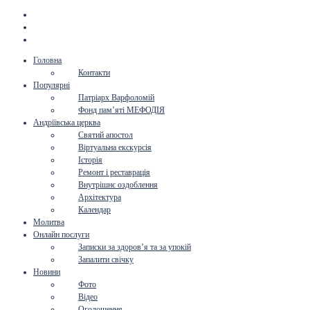
Головна
Контакти
Популярні
Патріарх Варфоломій
Фонд пам’яті МЕФОДІЯ
Андріївська церква
Святий апостол
Віртуальна екскурсія
Історія
Ремонт і реставрація
Внутрішнє оздоблення
Архітектура
Календар
Молитва
Онлайн послуги
Записки за здоров’я та за упокій
Запалити свічку
Новини
Фото
Відео
Оголошення