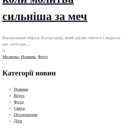
сильніша за меч
Вшанування образу Богородиці, який зцілив святого і надихає
нас сьогодні....
із
Молитва
,
Новини
,
Фото
Категорії новин
Новини
Відео
Фото
Свята
Оголошення
Діти