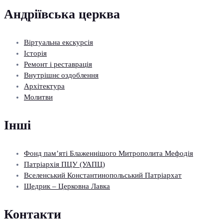
Андріївська церква
Віртуальна екскурсія
Історія
Ремонт і реставрація
Внутрішнє оздоблення
Архітектура
Молитви
Інші
Фонд пам’яті Блаженнішого Митрополита Мефодія
Патріархія ПЦУ (УАПЦ)
Вселенський Константинопольський Патріархат
Щедрик – Церковна Лавка
Контакти