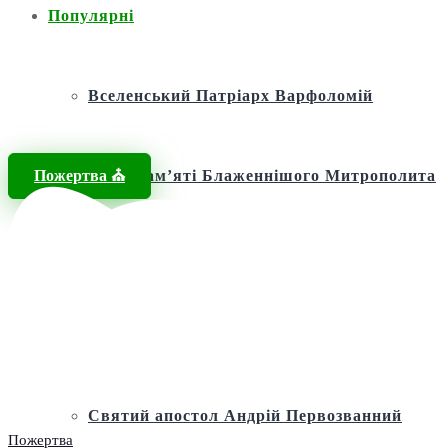
Популярні
Вселенський Патріарх Варфоломій
Пожертва ⛪️
Фонд пам’яті Блаженнішого Митрополита
МЕФОДІЯ
Андріївська церква
Святий апостол Андрій Первозванний
Пожертва