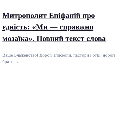
Митрополит Епіфаній про
єдність: «Ми — справжня
мозаїка». Повний текст слова
Ваше Блаженство! Дорогі єпископи, пастори і отці, дорогі
брати –...