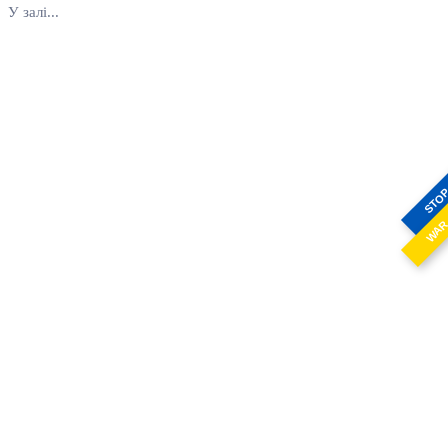
У залі...
STO
WA