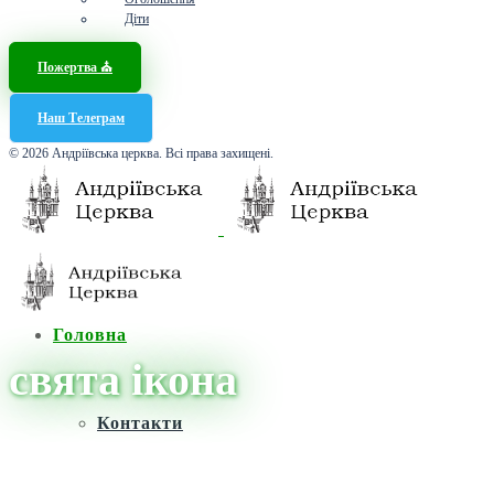
Діти
Пожертва ⛪️
Наш Телеграм
© 2026 Андріївська церква. Всі права захищені.
Головна
свята ікона
Контакти
Головна
/
Новини
/
свята ікона