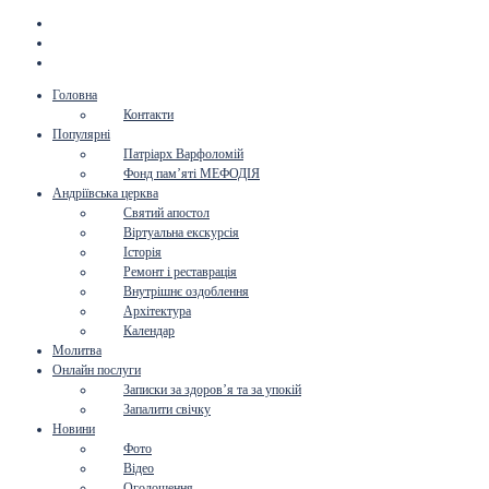
Головна
Контакти
Популярні
Патріарх Варфоломій
Фонд пам’яті МЕФОДІЯ
Андріївська церква
Святий апостол
Віртуальна екскурсія
Історія
Ремонт і реставрація
Внутрішнє оздоблення
Архітектура
Календар
Молитва
Онлайн послуги
Записки за здоров’я та за упокій
Запалити свічку
Новини
Фото
Відео
Оголошення