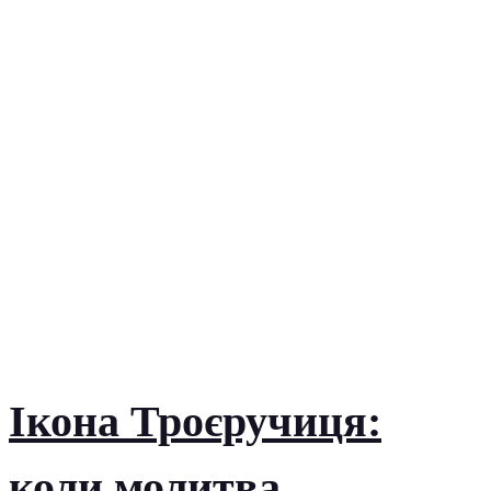
Ікона Троєручиця:
коли молитва