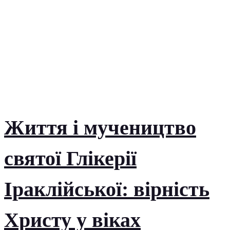
Життя і мучеництво
святої Глікерії
Іраклійської: вірність
Христу у віках