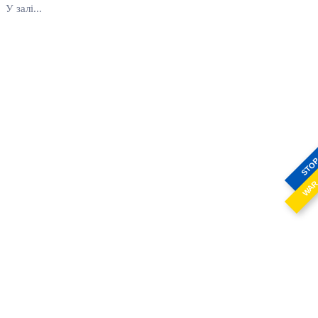
У залі...
STO
WA