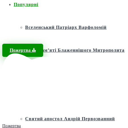
Популярні
Вселенський Патріарх Варфоломій
Пожертва ⛪️
Фонд пам’яті Блаженнішого Митрополита
МЕФОДІЯ
Андріївська церква
Святий апостол Андрій Первозванний
Пожертва