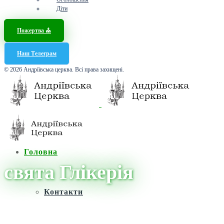
Діти
Пожертва ⛪️
Наш Телеграм
© 2026 Андріївська церква. Всі права захищені.
Головна
свята Глікерія
Контакти
Головна
/
Новини
/
свята Глікерія