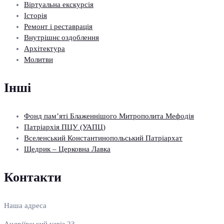
Віртуальна екскурсія
Історія
Ремонт і реставрація
Внутрішнє оздоблення
Архітектура
Молитви
Інші
Фонд пам’яті Блаженнішого Митрополита Мефодія
Патріархія ПЦУ (УАПЦ)
Вселенський Константинопольський Патріархат
Щедрик – Церковна Лавка
Контакти
Наша адреса