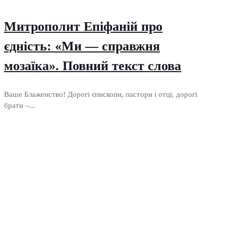
Митрополит Епіфаній про
єдність: «Ми — справжня
мозаїка». Повний текст слова
Ваше Блаженство! Дорогі єпископи, пастори і отці, дорогі
брати –...