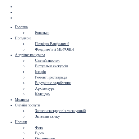
Головна
Контакти
Популярні
Патріарх Варфоломій
Фонд пам’яті МЕФОДІЯ
Андріївська церква
Святий апостол
Віртуальна екскурсія
Історія
Ремонт і реставрація
Внутрішнє оздоблення
Архітектура
Календар
Молитва
Онлайн послуги
Записки за здоров’я та за упокій
Запалити свічку
Новини
Фото
Відео
Оголошення