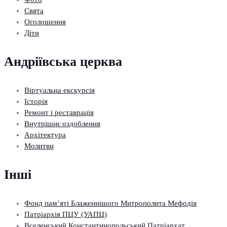
Свята
Оголошення
Діти
Андріївська церква
Віртуальна екскурсія
Історія
Ремонт і реставрація
Внутрішнє оздоблення
Архітектура
Молитви
Інші
Фонд пам’яті Блаженнішого Митрополита Мефодія
Патріархія ПЦУ (УАПЦ)
Вселенський Константинопольський Патріархат