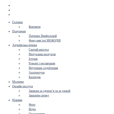
Головна
Контакти
Популярні
Патріарх Варфоломій
Фонд пам’яті МЕФОДІЯ
Андріївська церква
Святий апостол
Віртуальна екскурсія
Історія
Ремонт і реставрація
Внутрішнє оздоблення
Архітектура
Календар
Молитва
Онлайн послуги
Записки за здоров’я та за упокій
Запалити свічку
Новини
Фото
Відео
Оголошення