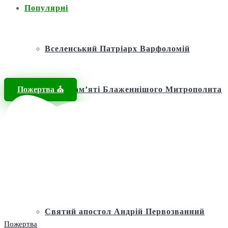
Популярні
Вселенський Патріарх Варфоломій
Пожертва ⛪️
Фонд пам’яті Блаженнішого Митрополита
МЕФОДІЯ
Андріївська церква
Святий апостол Андрій Первозванний
Пожертва