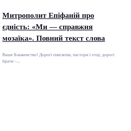
Митрополит Епіфаній про
єдність: «Ми — справжня
мозаїка». Повний текст слова
Ваше Блаженство! Дорогі єпископи, пастори і отці, дорогі
брати –...