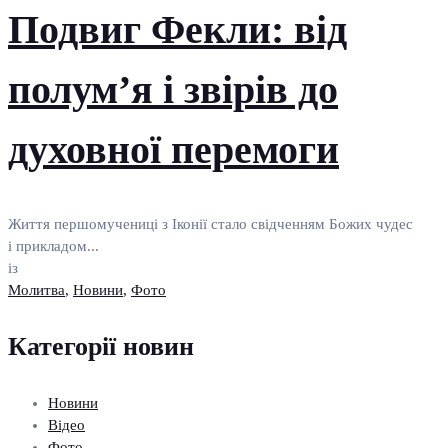
Подвиг Фекли: від
полум’я і звірів до
духовної перемоги
Життя першомучениці з Іконії стало свідченням Божих чудес
і прикладом...
із
Молитва
,
Новини
,
Фото
Категорії новин
Новини
Відео
Фото