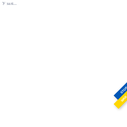
У залі...
STO
WA