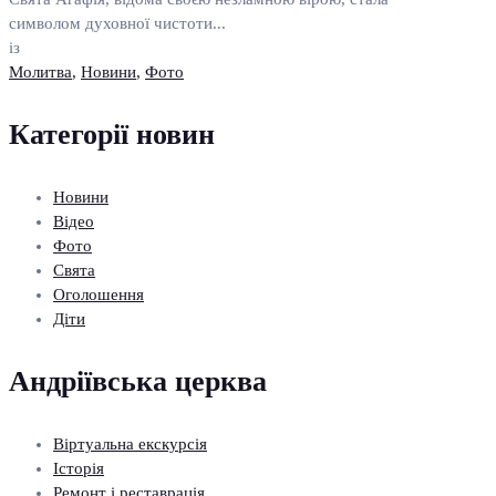
символом духовної чистоти...
із
Молитва
,
Новини
,
Фото
Категорії новин
Новини
Відео
Фото
Свята
Оголошення
Діти
Андріївська церква
Віртуальна екскурсія
Історія
Ремонт і реставрація