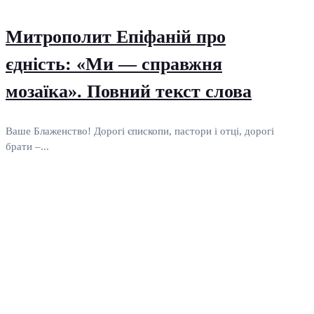
Митрополит Епіфаній про
єдність: «Ми — справжня
мозаїка». Повний текст слова
Ваше Блаженство! Дорогі єпископи, пастори і отці, дорогі
брати –...