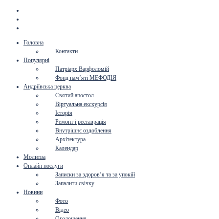
Головна
Контакти
Популярні
Патріарх Варфоломій
Фонд пам’яті МЕФОДІЯ
Андріївська церква
Святий апостол
Віртуальна екскурсія
Історія
Ремонт і реставрація
Внутрішнє оздоблення
Архітектура
Календар
Молитва
Онлайн послуги
Записки за здоров’я та за упокій
Запалити свічку
Новини
Фото
Відео
Оголошення