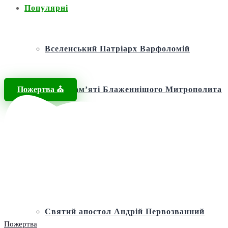
Популярні
Вселенський Патріарх Варфоломій
Пожертва ⛪️
Фонд пам’яті Блаженнішого Митрополита
МЕФОДІЯ
Андріївська церква
Святий апостол Андрій Первозванний
Пожертва