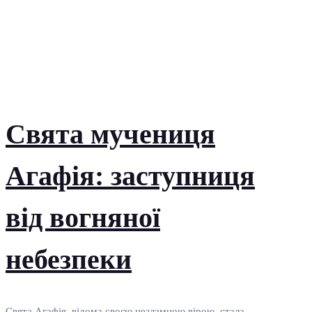
Свята мучениця
Агафія: заступниця
від вогняної
небезпеки
Свята Агафія, відома своєю незламною вірою, стала