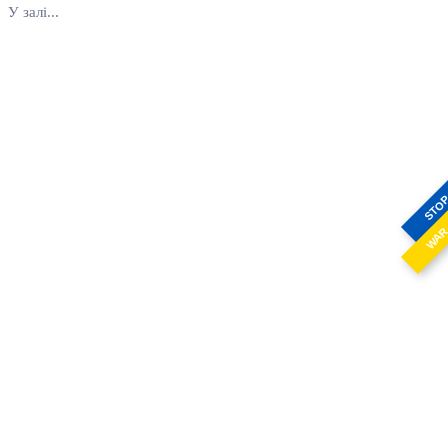
У залі...
STO
WA