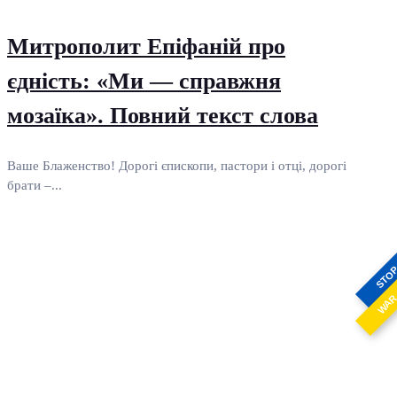
Митрополит Епіфаній про
єдність: «Ми — справжня
мозаїка». Повний текст слова
Ваше Блаженство! Дорогі єпископи, пастори і отці, дорогі
брати –...
STO
WA