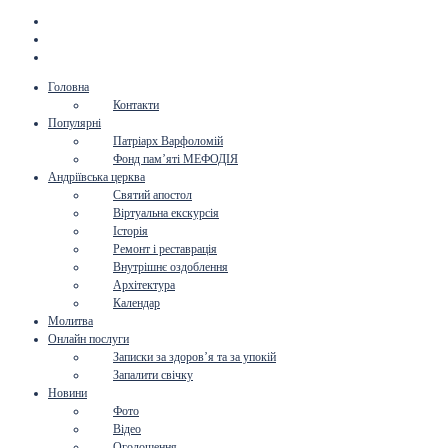
Головна
Контакти
Популярні
Патріарх Варфоломій
Фонд пам’яті МЕФОДІЯ
Андріївська церква
Святий апостол
Віртуальна екскурсія
Історія
Ремонт і реставрація
Внутрішнє оздоблення
Архітектура
Календар
Молитва
Онлайн послуги
Записки за здоров’я та за упокій
Запалити свічку
Новини
Фото
Відео
Оголошення