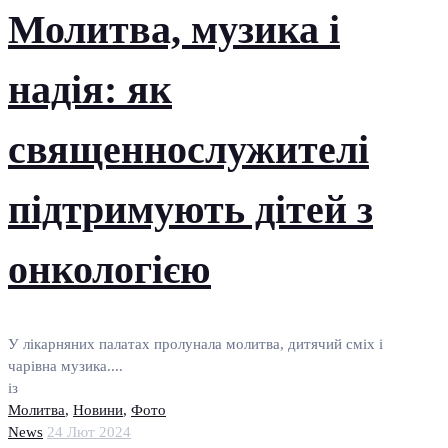
Молитва, музика і
надія: як
священнослужителі
підтримують дітей з
онкологією
У лікарняних палатах пролунала молитва, дитячий сміх і
чарівна музика....
із
Молитва
,
Новини
,
Фото
News
24 Лют 2024