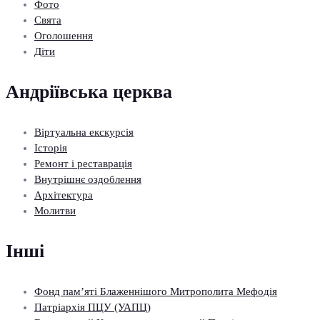
Фото
Свята
Оголошення
Діти
Андріївська церква
Віртуальна екскурсія
Історія
Ремонт і реставрація
Внутрішнє оздоблення
Архітектура
Молитви
Інші
Фонд пам’яті Блаженнішого Митрополита Мефодія
Патріархія ПЦУ (УАПЦ)