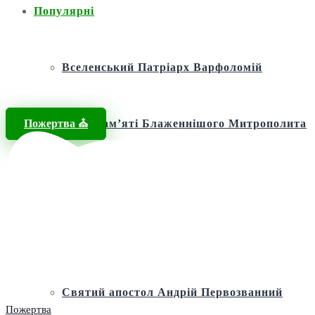
Популярні
Вселенський Патріарх Варфоломій
Пожертва ⛪️
Фонд пам’яті Блаженнішого Митрополита
МЕФОДІЯ
Андріївська церква
Святий апостол Андрій Первозванний
Пожертва