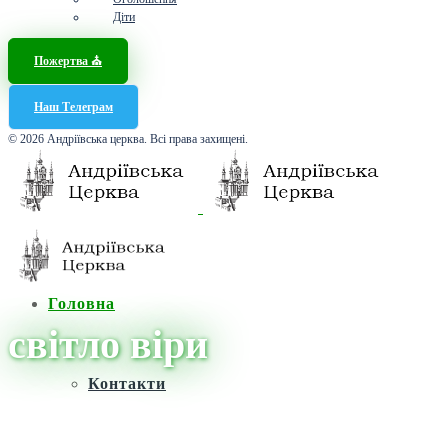
Діти
Пожертва ⛪️
Наш Телеграм
© 2026 Андріївська церква. Всі права захищені.
Головна
світло віри
Контакти
Головна
/
Новини
/
світло віри