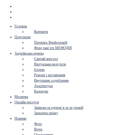
Головна
Контакти
Популярні
Патріарх Варфоломій
Фонд пам’яті МЕФОДІЯ
Андріївська церква
Святий апостол
Віртуальна екскурсія
Історія
Ремонт і реставрація
Внутрішнє оздоблення
Архітектура
Календар
Молитва
Онлайн послуги
Записки за здоров’я та за упокій
Запалити свічку
Новини
Фото
Відео
Оголошення