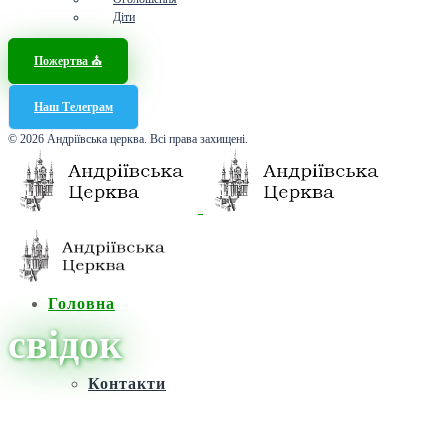
Діти
Пожертва ⛪️
Наш Телеграм
© 2026 Андріївська церква. Всі права захищені.
Головна
свідок
Контакти
Головна
/
Новини
/
свідок