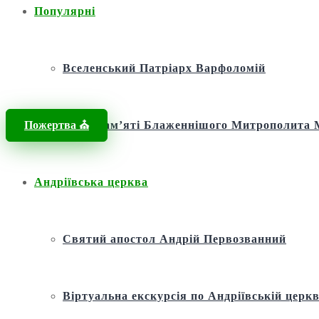
Популярні
Вселенський Патріарх Варфоломій
Пожертва ⛪️
Фонд пам’яті Блаженнішого Митрополит
Андріївська церква
Святий апостол Андрій Первозванний
Віртуальна екскурсія по Андріївській церкв