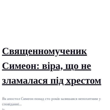
Священномученик
Симеон: віра, що не
зламалася під хрестом
Як апостол Симеон понад сто років залишався непохитним у
сповіданні...
із