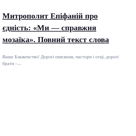
Митрополит Епіфаній про
єдність: «Ми — справжня
мозаїка». Повний текст слова
Ваше Блаженство! Дорогі єпископи, пастори і отці, дорогі
брати –...