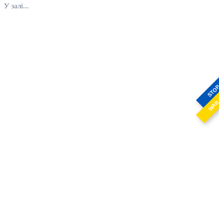
У залі...
STO
WA