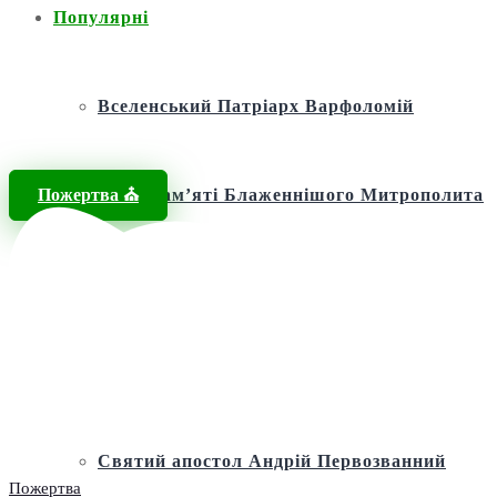
Популярні
Вселенський Патріарх Варфоломій
Пожертва ⛪️
Фонд пам’яті Блаженнішого Митрополита
МЕФОДІЯ
Андріївська церква
Святий апостол Андрій Первозванний
Пожертва