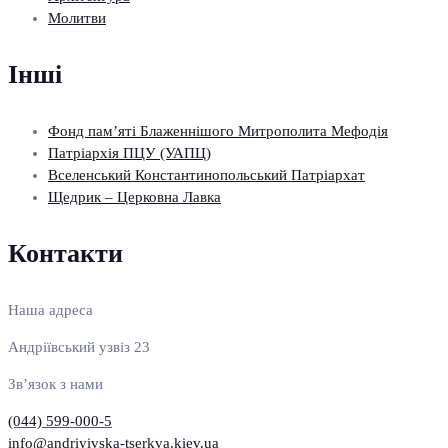
Молитви
Інші
Фонд пам’яті Блаженнішого Митрополита Мефодія
Патріархія ПЦУ (УАПЦ)
Вселенський Константинопольський Патріархат
Щедрик – Церковна Лавка
Контакти
Наша адреса
Андріївський узвіз 23
Зв’язок з нами
(044) 599-000-5
info@andriyivska-tserkva.kiev.ua