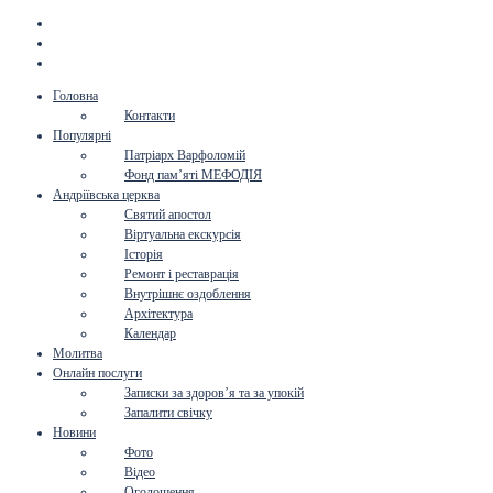
Головна
Контакти
Популярні
Патріарх Варфоломій
Фонд пам’яті МЕФОДІЯ
Андріївська церква
Святий апостол
Віртуальна екскурсія
Історія
Ремонт і реставрація
Внутрішнє оздоблення
Архітектура
Календар
Молитва
Онлайн послуги
Записки за здоров’я та за упокій
Запалити свічку
Новини
Фото
Відео
Оголошення