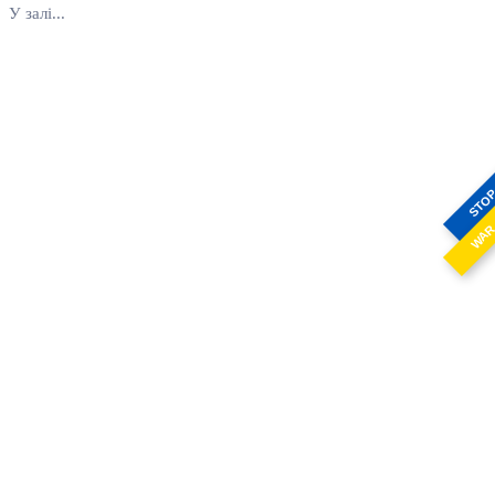
У залі...
STO
WA