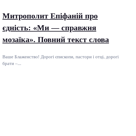
Митрополит Епіфаній про
єдність: «Ми — справжня
мозаїка». Повний текст слова
Ваше Блаженство! Дорогі єпископи, пастори і отці, дорогі
брати –...