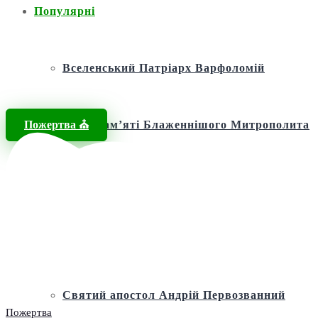
Популярні
Вселенський Патріарх Варфоломій
Пожертва ⛪️
Фонд пам’яті Блаженнішого Митрополита
МЕФОДІЯ
Андріївська церква
Святий апостол Андрій Первозванний
Пожертва