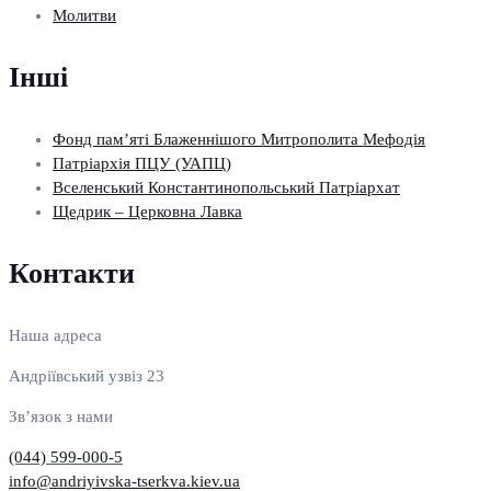
Молитви
Інші
Фонд пам’яті Блаженнішого Митрополита Мефодія
Патріархія ПЦУ (УАПЦ)
Вселенський Константинопольський Патріархат
Щедрик – Церковна Лавка
Контакти
Наша адреса
Андріївський узвіз 23
Зв’язок з нами
(044) 599-000-5
info@andriyivska-tserkva.kiev.ua