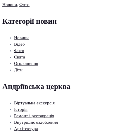
Новини
,
Фото
Категорії новин
Новини
Відео
Фото
Свята
Оголошення
Діти
Андріївська церква
Віртуальна екскурсія
Історія
Ремонт і реставрація
Внутрішнє оздоблення
Архітектура