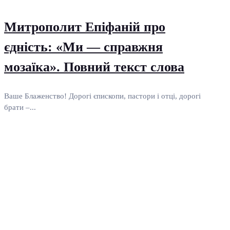
Митрополит Епіфаній про
єдність: «Ми — справжня
мозаїка». Повний текст слова
Ваше Блаженство! Дорогі єпископи, пастори і отці, дорогі
брати –...