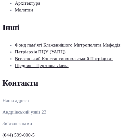
Архітектура
Молитви
Інші
Фонд пам’яті Блаженнішого Митрополита Мефодія
Патріархія ПЦУ (УАПЦ)
Вселенський Константинопольський Патріархат
Щедрик – Церковна Лавка
Контакти
Наша адреса
Андріївський узвіз 23
Зв’язок з нами
(044) 599-000-5