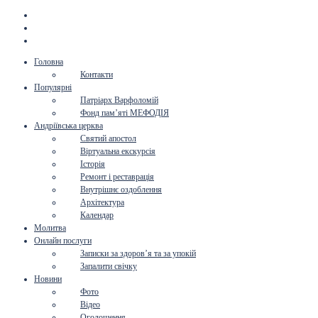
Головна
Контакти
Популярні
Патріарх Варфоломій
Фонд пам’яті МЕФОДІЯ
Андріївська церква
Святий апостол
Віртуальна екскурсія
Історія
Ремонт і реставрація
Внутрішнє оздоблення
Архітектура
Календар
Молитва
Онлайн послуги
Записки за здоров’я та за упокій
Запалити свічку
Новини
Фото
Відео
Оголошення