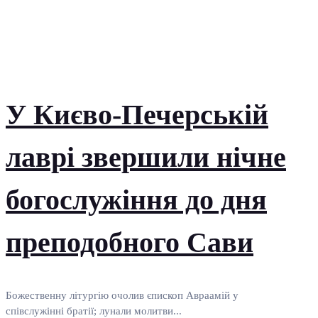
У Києво-Печерській
лаврі звершили нічне
богослужіння до дня
преподобного Сави
Божественну літургію очолив єпископ Авраамій у
співслужінні братії; лунали молитви...