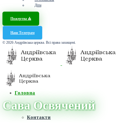
Діти
Пожертва ⛪️
Наш Телеграм
© 2026 Андріївська церква. Всі права захищені.
Головна
Сава Освячений
Контакти
Головна
/
Новини
/
Сава Освячений