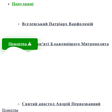
Популярні
Вселенський Патріарх Варфоломій
Пожертва ⛪️
Фонд пам’яті Блаженнішого Митрополита
МЕФОДІЯ
Андріївська церква
Святий апостол Андрій Первозванний
Пожертва