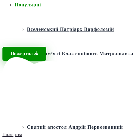
Популярні
Вселенський Патріарх Варфоломій
Пожертва ⛪️
Фонд пам’яті Блаженнішого Митрополита
МЕФОДІЯ
Андріївська церква
Святий апостол Андрій Первозванний
Пожертва