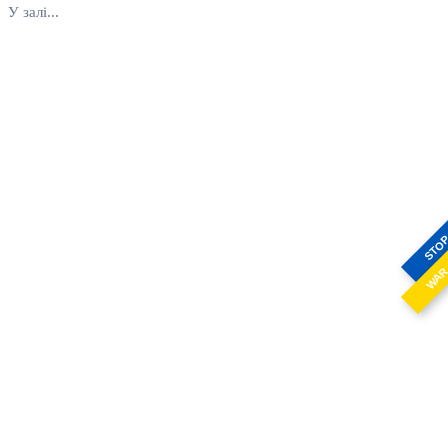
У залі...
STO
WA