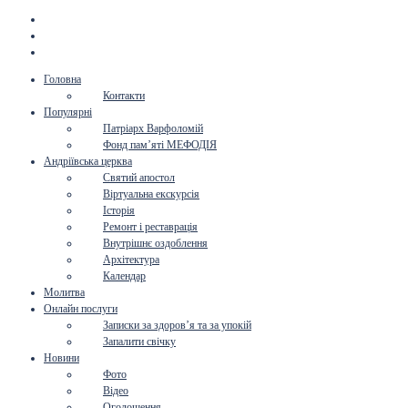
Головна
Контакти
Популярні
Патріарх Варфоломій
Фонд пам’яті МЕФОДІЯ
Андріївська церква
Святий апостол
Віртуальна екскурсія
Історія
Ремонт і реставрація
Внутрішнє оздоблення
Архітектура
Календар
Молитва
Онлайн послуги
Записки за здоров’я та за упокій
Запалити свічку
Новини
Фото
Відео
Оголошення