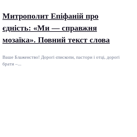
Митрополит Епіфаній про
єдність: «Ми — справжня
мозаїка». Повний текст слова
Ваше Блаженство! Дорогі єпископи, пастори і отці, дорогі
брати –...