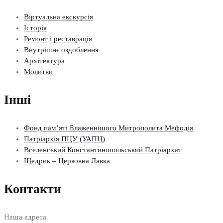
Віртуальна екскурсія
Історія
Ремонт і реставрація
Внутрішнє оздоблення
Архітектура
Молитви
Інші
Фонд пам’яті Блаженнішого Митрополита Мефодія
Патріархія ПЦУ (УАПЦ)
Вселенський Константинопольський Патріархат
Щедрик – Церковна Лавка
Контакти
Наша адреса