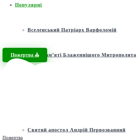
Популярні
Вселенський Патріарх Варфоломій
Пожертва ⛪️
Фонд пам’яті Блаженнішого Митрополита
МЕФОДІЯ
Андріївська церква
Святий апостол Андрій Первозванний
Пожертва