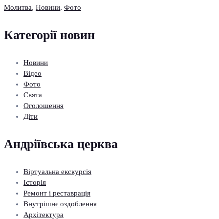
Молитва
,
Новини
,
Фото
Категорії новин
Новини
Відео
Фото
Свята
Оголошення
Діти
Андріївська церква
Віртуальна екскурсія
Історія
Ремонт і реставрація
Внутрішнє оздоблення
Архітектура