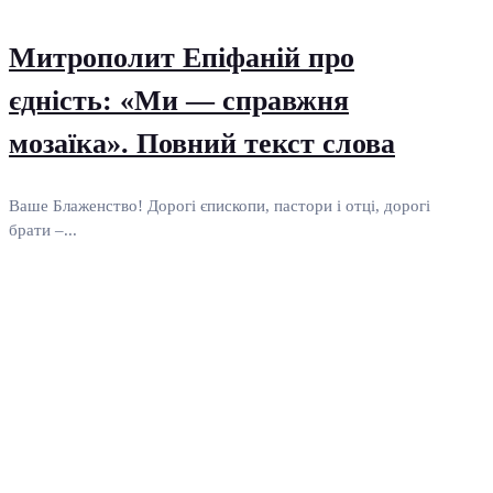
Митрополит Епіфаній про
єдність: «Ми — справжня
мозаїка». Повний текст слова
Ваше Блаженство! Дорогі єпископи, пастори і отці, дорогі
брати –...