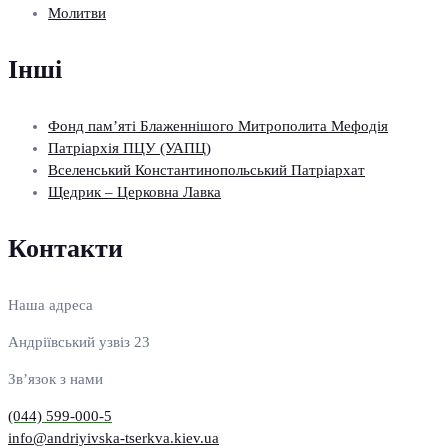
Молитви
Інші
Фонд пам’яті Блаженнішого Митрополита Мефодія
Патріархія ПЦУ (УАПЦ)
Вселенський Константинопольський Патріархат
Щедрик – Церковна Лавка
Контакти
Наша адреса
Андріївський узвіз 23
Зв’язок з нами
(044) 599-000-5
info@andriyivska-tserkva.kiev.ua