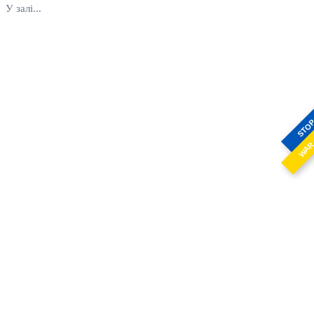
У залі...
STO
WA