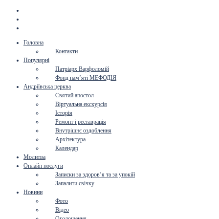
Головна
Контакти
Популярні
Патріарх Варфоломій
Фонд пам’яті МЕФОДІЯ
Андріївська церква
Святий апостол
Віртуальна екскурсія
Історія
Ремонт і реставрація
Внутрішнє оздоблення
Архітектура
Календар
Молитва
Онлайн послуги
Записки за здоров’я та за упокій
Запалити свічку
Новини
Фото
Відео
Оголошення