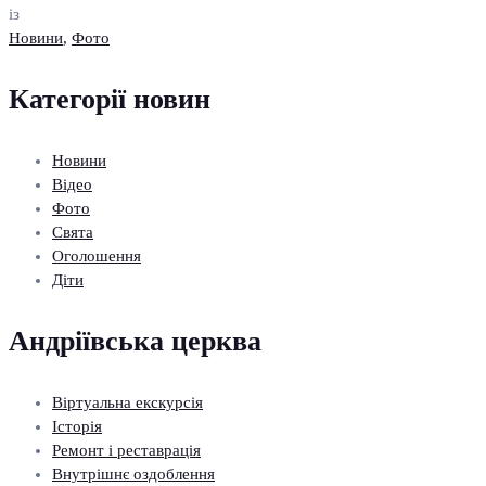
із
Новини
,
Фото
Категорії новин
Новини
Відео
Фото
Свята
Оголошення
Діти
Андріївська церква
Віртуальна екскурсія
Історія
Ремонт і реставрація
Внутрішнє оздоблення