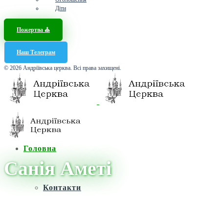
Діти
Пожертва ⛪️
Наш Телеграм
© 2026 Андріївська церква. Всі права захищені.
Головна
Санія Аметі
Контакти
Головна
/
Новини
/
Санія Аметі