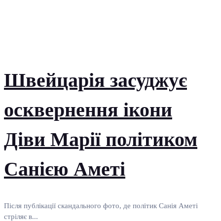
Швейцарія засуджує
осквернення ікони
Діви Марії політиком
Санією Аметі
Після публікації скандального фото, де політик Санія Аметі
стріляє в...