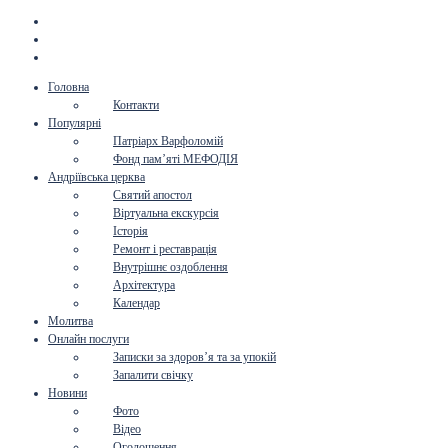
Головна
Контакти
Популярні
Патріарх Варфоломій
Фонд пам’яті МЕФОДІЯ
Андріївська церква
Святий апостол
Віртуальна екскурсія
Історія
Ремонт і реставрація
Внутрішнє оздоблення
Архітектура
Календар
Молитва
Онлайн послуги
Записки за здоров’я та за упокій
Запалити свічку
Новини
Фото
Відео
Оголошення