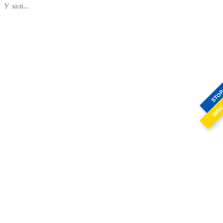
У залі...
STO
WA