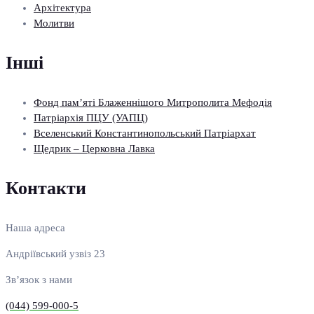
Архітектура
Молитви
Інші
Фонд пам’яті Блаженнішого Митрополита Мефодія
Патріархія ПЦУ (УАПЦ)
Вселенський Константинопольський Патріархат
Щедрик – Церковна Лавка
Контакти
Наша адреса
Андріївський узвіз 23
Зв’язок з нами
(044) 599-000-5