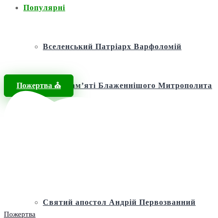
Популярні
Вселенський Патріарх Варфоломій
Пожертва ⛪️
Фонд пам’яті Блаженнішого Митрополита
МЕФОДІЯ
Андріївська церква
Святий апостол Андрій Первозванний
Пожертва