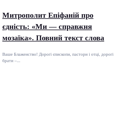
Митрополит Епіфаній про
єдність: «Ми — справжня
мозаїка». Повний текст слова
Ваше Блаженство! Дорогі єпископи, пастори і отці, дорогі
брати –...