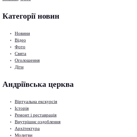
Категорії новин
Новини
Відео
Фото
Свята
Оголошення
Діти
Андріївська церква
Віртуальна екскурсія
Історія
Ремонт і реставрація
Внутрішнє оздоблення
Архітектура
Молитви