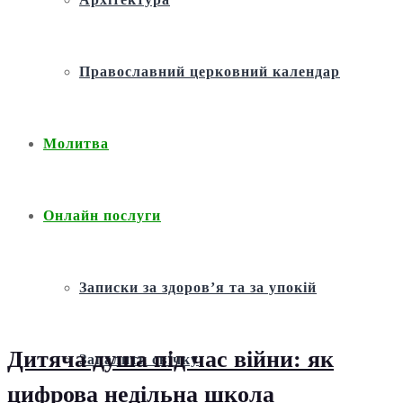
Православний церковний календар
Молитва
Онлайн послуги
Записки за здоров’я та за упокій
Дитяча душа під час війни: як
Запалити свічку
цифрова недільна школа