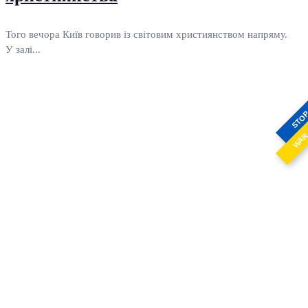
Того вечора Київ говорив із світовим християнством напряму.
У залі...
STO
WA