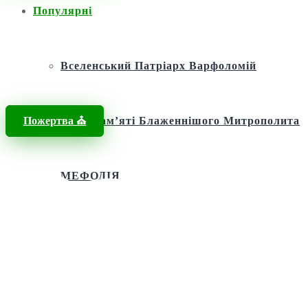
Популярні
Головна
/
Новини
/
самарянка біля криниці
Вселенський Патріарх Варфоломій
Пожертва ⛪️
Фонд пам’яті Блаженнішого Митрополита
МЕФОДІЯ
Андріївська церква
Святий апостол Андрій Первозванний