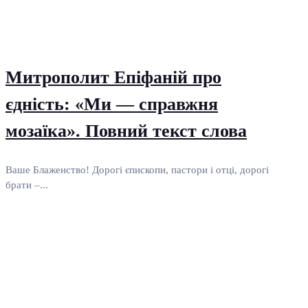
Митрополит Епіфаній про
єдність: «Ми — справжня
мозаїка». Повний текст слова
Ваше Блаженство! Дорогі єпископи, пастори і отці, дорогі
брати –...