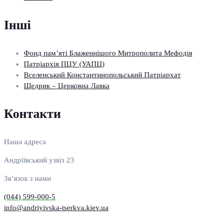
Інші
Фонд пам’яті Блаженнішого Митрополита Мефодія
Патріархія ПЦУ (УАПЦ)
Вселенський Константинопольський Патріархат
Щедрик – Церковна Лавка
Контакти
Наша адреса
Андріївський узвіз 23
Зв’язок з нами
(044) 599-000-5
info@andriyivska-tserkva.kiev.ua