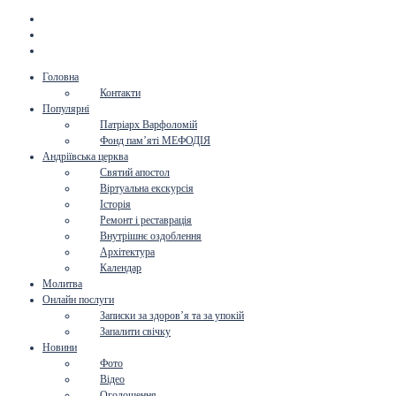
Головна
Контакти
Популярні
Патріарх Варфоломій
Фонд пам’яті МЕФОДІЯ
Андріївська церква
Святий апостол
Віртуальна екскурсія
Історія
Ремонт і реставрація
Внутрішнє оздоблення
Архітектура
Календар
Молитва
Онлайн послуги
Записки за здоров’я та за упокій
Запалити свічку
Новини
Фото
Відео
Оголошення