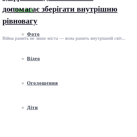
допомагає зберігати внутрішню
Новини
рівновагу
Фото
Війна ранить не лише міста — вона ранить внутрішній світ...
Відео
Оголошення
Діти