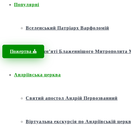
Популярні
Вселенський Патріарх Варфоломій
Пожертва ⛪️
Фонд пам’яті Блаженнішого Митрополит
Андріївська церква
Святий апостол Андрій Первозванний
Віртуальна екскурсія по Андріївській церкв