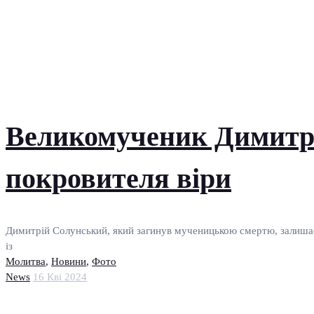
Великомученик Димитрій
покровителя віри
Димитрій Солунський, який загинув мученицькою смертю, залишає
із
Молитва
,
Новини
,
Фото
News
16 Кві 2024