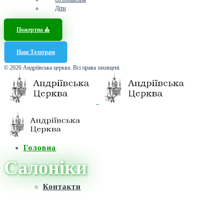
Діти
Пожертва ⛪️
Наш Телеграм
© 2026 Андріївська церква. Всі права захищені.
Головна
Салоніки
Контакти
Головна
/
Новини
/
Салоніки