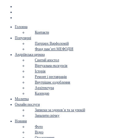
Головна
Контакти
Популярні
Патріарх Варфоломій
Фонд пам’яті МЕФОДІЯ
Андріївська церква
Святий апостол
Віртуальна екскурсія
Історія
Ремонт і реставрація
Внутрішнє оздоблення
Архітектура
Календар
Молитва
Онлайн послуги
Записки за здоров’я та за упокій
Запалити свічку
Новини
Фото
Відео
Оголошення