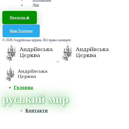
Діти
Пожертва ⛪️
Наш Телеграм
© 2026 Андріївська церква. Всі права захищені.
Головна
руський мир
Контакти
Головна
/
Новини
/
руський мир