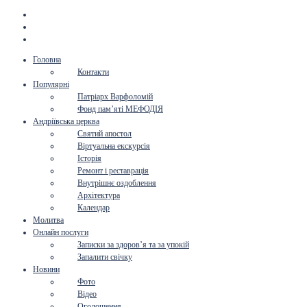
Головна
Контакти
Популярні
Патріарх Варфоломій
Фонд пам’яті МЕФОДІЯ
Андріївська церква
Святий апостол
Віртуальна екскурсія
Історія
Ремонт і реставрація
Внутрішнє оздоблення
Архітектура
Календар
Молитва
Онлайн послуги
Записки за здоров’я та за упокій
Запалити свічку
Новини
Фото
Відео
Оголошення