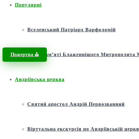
Популярні
Вселенський Патріарх Варфоломій
Пожертва ⛪️
Фонд пам’яті Блаженнішого Митрополит
Андріївська церква
Святий апостол Андрій Первозванний
Віртуальна екскурсія по Андріївській церкв