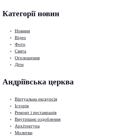
Категорії новин
Новини
Відео
Фото
Свята
Оголошення
Діти
Андріївська церква
Віртуальна екскурсія
Історія
Ремонт і реставрація
Внутрішнє оздоблення
Архітектура
Молитви