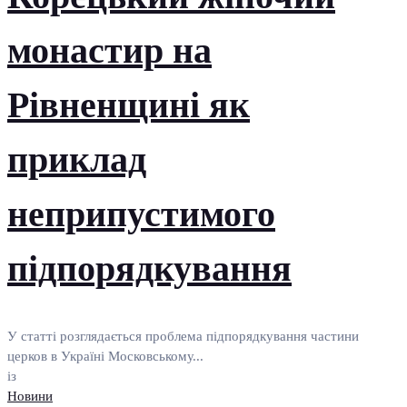
монастир на
Рівненщині як
приклад
неприпустимого
підпорядкування
У статті розглядається проблема підпорядкування частини
церков в Україні Московському...
із
Новини