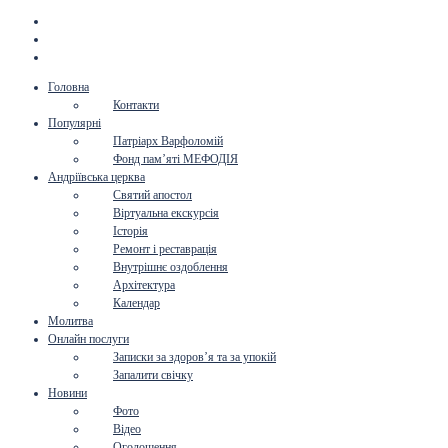
Головна
Контакти
Популярні
Патріарх Варфоломій
Фонд пам’яті МЕФОДІЯ
Андріївська церква
Святий апостол
Віртуальна екскурсія
Історія
Ремонт і реставрація
Внутрішнє оздоблення
Архітектура
Календар
Молитва
Онлайн послуги
Записки за здоров’я та за упокій
Запалити свічку
Новини
Фото
Відео
Оголошення