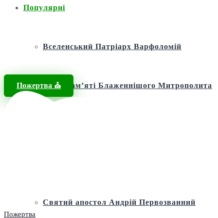
Популярні
Вселенський Патріарх Варфоломій
Пожертва ⛪️
Фонд пам’яті Блаженнішого Митрополита
МЕФОДІЯ
Андріївська церква
Святий апостол Андрій Первозванний
Пожертва