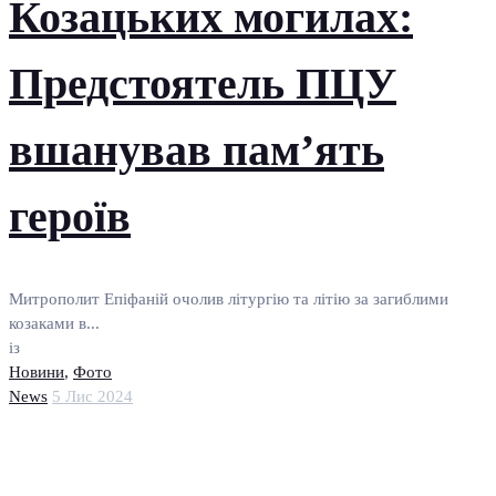
Козацьких могилах:
Предстоятель ПЦУ
вшанував памʼять
героїв
Митрополит Епіфаній очолив літургію та літію за загиблими
козаками в...
із
Новини
,
Фото
News
5 Лис 2024