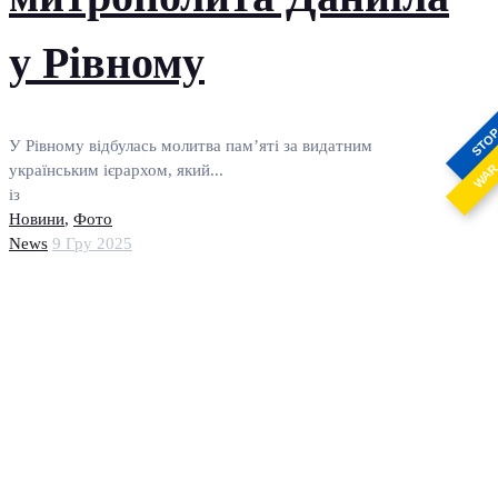
у Рівному
STO
У Рівному відбулась молитва пам’яті за видатним
WA
українським ієрархом, який...
із
Новини
,
Фото
News
9 Гру 2025