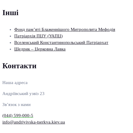
Інші
Фонд пам’яті Блаженнішого Митрополита Мефодія
Патріархія ПЦУ (УАПЦ)
Вселенський Константинопольський Патріархат
Щедрик – Церковна Лавка
Контакти
Наша адреса
Андріївський узвіз 23
Зв’язок з нами
(044) 599-000-5
info@andriyivska-tserkva.kiev.ua