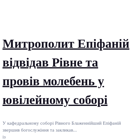
Митрополит Епіфаній
відвідав Рівне та
провів молебень у
ювілейному соборі
У кафедральному соборі Рівного Блаженнійший Епіфаній
звершив богослужіння та закликав...
із