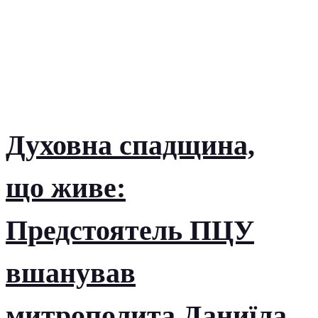
Духовна спадщина,
що живе:
Предстоятель ПЦУ
вшанував
митрополита Даниїла