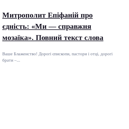
Митрополит Епіфаній про
єдність: «Ми — справжня
мозаїка». Повний текст слова
Ваше Блаженство! Дорогі єпископи, пастори і отці, дорогі
брати –...