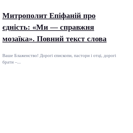
Митрополит Епіфаній про
єдність: «Ми — справжня
мозаїка». Повний текст слова
Ваше Блаженство! Дорогі єпископи, пастори і отці, дорогі
брати –...