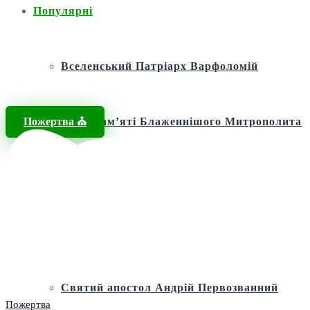
Популярні
Вселенський Патріарх Варфоломій
Пожертва ⛪️
Фонд пам’яті Блаженнішого Митрополита
МЕФОДІЯ
Андріївська церква
Святий апостол Андрій Первозванний
Пожертва