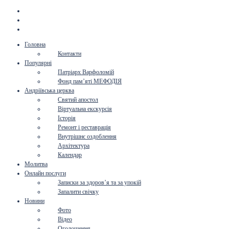
Головна
Контакти
Популярні
Патріарх Варфоломій
Фонд пам’яті МЕФОДІЯ
Андріївська церква
Святий апостол
Віртуальна екскурсія
Історія
Ремонт і реставрація
Внутрішнє оздоблення
Архітектура
Календар
Молитва
Онлайн послуги
Записки за здоров’я та за упокій
Запалити свічку
Новини
Фото
Відео
Оголошення