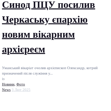
Синод ПЦУ посилив
Черкаську єпархію
новим вікарним
архієреєм
Уманський вікаріат очолив архієпископ Олександр, котрий
призначений після служіння у...
із
Новини
,
Фото
News
3 Лют 2025