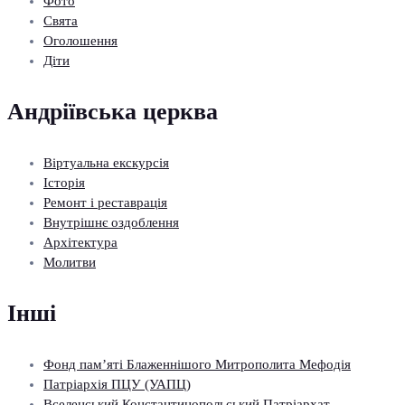
Фото
Свята
Оголошення
Діти
Андріївська церква
Віртуальна екскурсія
Історія
Ремонт і реставрація
Внутрішнє оздоблення
Архітектура
Молитви
Інші
Фонд пам’яті Блаженнішого Митрополита Мефодія
Патріархія ПЦУ (УАПЦ)
Вселенський Константинопольський Патріархат