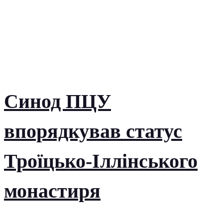
Синод ПЦУ
впорядкував статус
Троїцько-Іллінського
монастиря