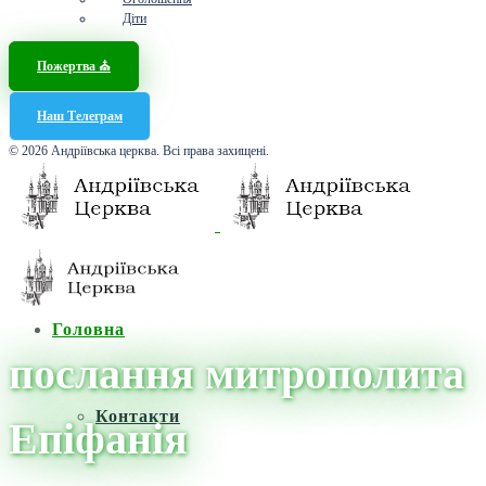
Діти
Пожертва ⛪️
Наш Телеграм
© 2026 Андріївська церква. Всі права захищені.
Головна
послання митрополита
Контакти
Епіфанія