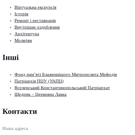
Віртуальна екскурсія
Історія
Ремонт і реставрація
Внутрішнє оздоблення
Архітектура
Молитви
Інші
Фонд пам’яті Блаженнішого Митрополита Мефодія
Патріархія ПЦУ (УАПЦ)
Вселенський Константинопольський Патріархат
Щедрик – Церковна Лавка
Контакти
Наша адреса