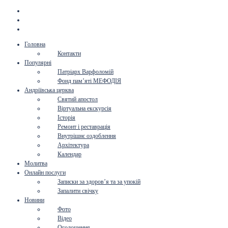
Головна
Контакти
Популярні
Патріарх Варфоломій
Фонд пам’яті МЕФОДІЯ
Андріївська церква
Святий апостол
Віртуальна екскурсія
Історія
Ремонт і реставрація
Внутрішнє оздоблення
Архітектура
Календар
Молитва
Онлайн послуги
Записки за здоров’я та за упокій
Запалити свічку
Новини
Фото
Відео
Оголошення