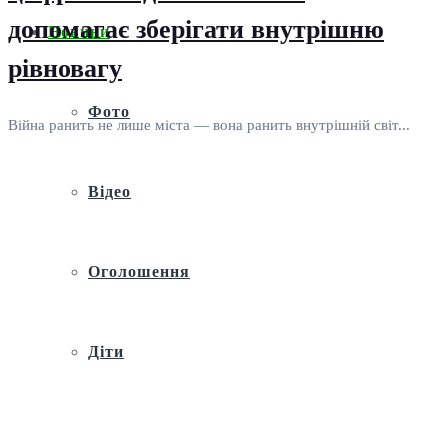
допомагає зберігати внутрішню
Новини
рівновагу
Фото
Війна ранить не лише міста — вона ранить внутрішній світ...
Відео
Оголошення
Діти