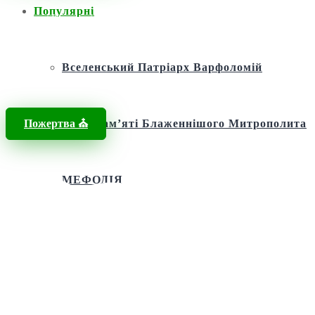
Популярні
Головна
/
Новини
/
послання митрополита Епіфанія
Вселенський Патріарх Варфоломій
Пожертва ⛪️
Фонд пам’яті Блаженнішого Митрополита
МЕФОДІЯ
Андріївська церква
Святий апостол Андрій Первозванний