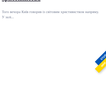
Того вечора Київ говорив із світовим християнством напряму.
У залі...
STO
WA