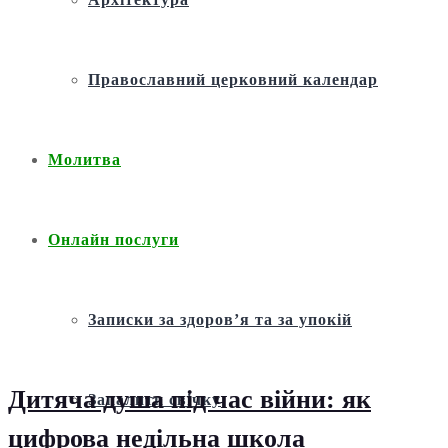
Православний церковний календар
Молитва
Онлайн послуги
Записки за здоров’я та за упокій
Дитяча душа під час війни: як
Запалити свічку
цифрова недільна школа