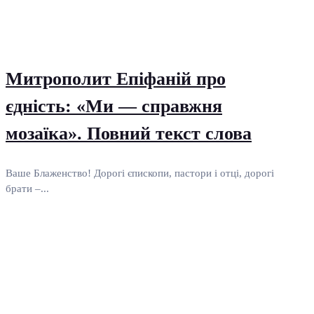
Митрополит Епіфаній про
єдність: «Ми — справжня
мозаїка». Повний текст слова
Ваше Блаженство! Дорогі єпископи, пастори і отці, дорогі
брати –...