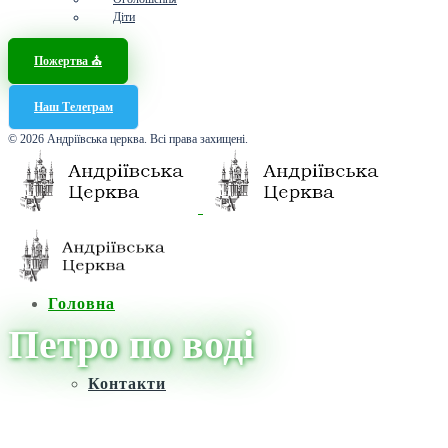
Діти
Пожертва ⛪️
Наш Телеграм
© 2026 Андріївська церква. Всі права захищені.
Головна
Петро по воді
Контакти
Головна
/
Новини
/
Петро по воді