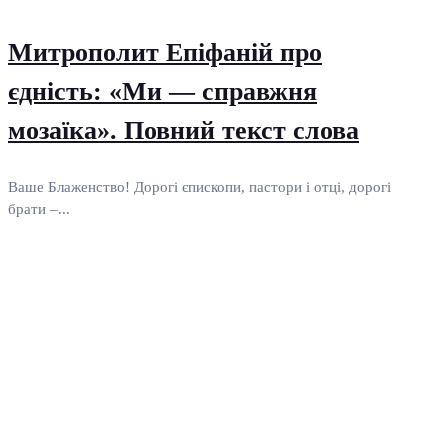
Митрополит Епіфаній про
єдність: «Ми — справжня
мозаїка». Повний текст слова
Ваше Блаженство! Дорогі єпископи, пастори і отці, дорогі
брати –...