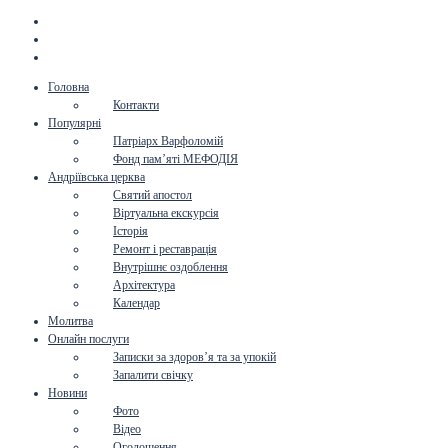
Головна
Контакти
Популярні
Патріарх Варфоломій
Фонд пам’яті МЕФОДІЯ
Андріївська церква
Святий апостол
Віртуальна екскурсія
Історія
Ремонт і реставрація
Внутрішнє оздоблення
Архітектура
Календар
Молитва
Онлайн послуги
Записки за здоров’я та за упокій
Запалити свічку
Новини
Фото
Відео
Оголошення