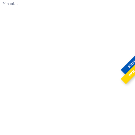
У залі...
STO
WA