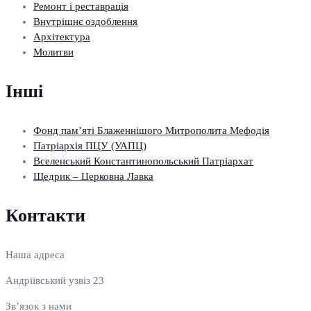
Ремонт і реставрація
Внутрішнє оздоблення
Архітектура
Молитви
Інші
Фонд пам’яті Блаженнішого Митрополита Мефодія
Патріархія ПЦУ (УАПЦ)
Вселенський Константинопольський Патріархат
Щедрик – Церковна Лавка
Контакти
Наша адреса
Андріївський узвіз 23
Зв’язок з нами