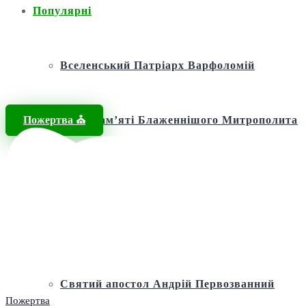
Популярні
Вселенський Патріарх Варфоломій
Пожертва ⛪️
Фонд пам’яті Блаженнішого Митрополита
МЕФОДІЯ
Андріївська церква
Святий апостол Андрій Первозванний
Пожертва