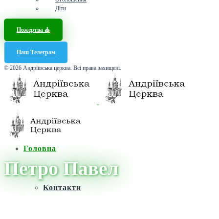
Діти
Пожертва ⛪️
Наш Телеграм
© 2026 Андріївська церква. Всі права захищені.
Головна
Петро Павел
Контакти
Головна
/
Новини
/
Петро Павел