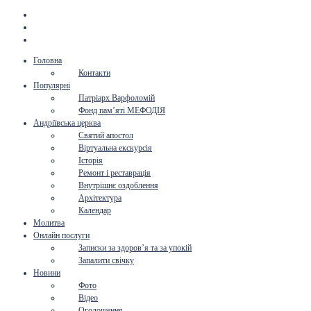
Головна
Контакти
Популярні
Патріарх Варфоломій
Фонд пам’яті МЕФОДІЯ
Андріївська церква
Святий апостол
Віртуальна екскурсія
Історія
Ремонт і реставрація
Внутрішнє оздоблення
Архітектура
Календар
Молитва
Онлайн послуги
Записки за здоров’я та за упокій
Запалити свічку
Новини
Фото
Відео
Оголошення