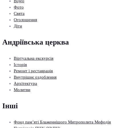
Відео
Фото
Свята
Оголошення
Діти
Андріївська церква
Віртуальна екскурсія
Історія
Ремонт і реставрація
Внутрішнє оздоблення
Архітектура
Молитви
Інші
Фонд пам’яті Блаженнішого Митрополита Мефодія