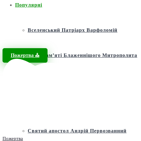
Популярні
Вселенський Патріарх Варфоломій
Пожертва ⛪️
Фонд пам’яті Блаженнішого Митрополита
МЕФОДІЯ
Андріївська церква
Святий апостол Андрій Первозванний
Пожертва