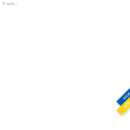
У залі...
STO
WA