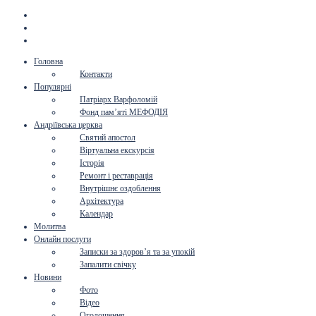
Головна
Контакти
Популярні
Патріарх Варфоломій
Фонд пам’яті МЕФОДІЯ
Андріївська церква
Святий апостол
Віртуальна екскурсія
Історія
Ремонт і реставрація
Внутрішнє оздоблення
Архітектура
Календар
Молитва
Онлайн послуги
Записки за здоров’я та за упокій
Запалити свічку
Новини
Фото
Відео
Оголошення