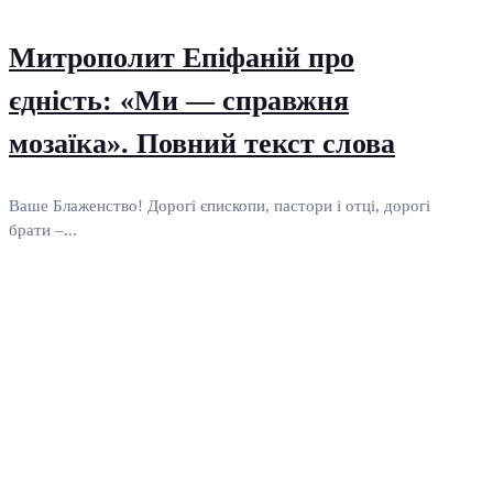
Митрополит Епіфаній про
єдність: «Ми — справжня
мозаїка». Повний текст слова
Ваше Блаженство! Дорогі єпископи, пастори і отці, дорогі
брати –...