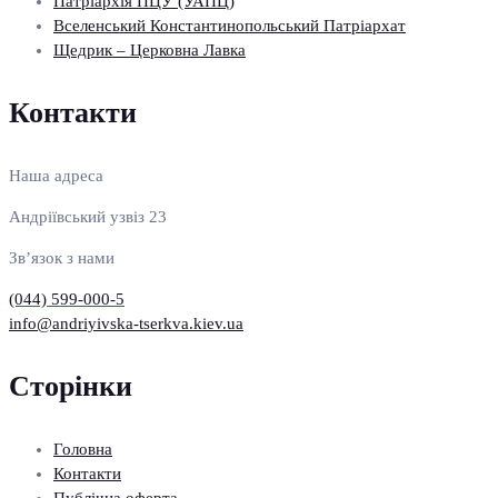
Патріархія ПЦУ (УАПЦ)
Вселенський Константинопольський Патріархат
Щедрик – Церковна Лавка
Контакти
Наша адреса
Андріївський узвіз 23
Зв’язок з нами
(044) 599-000-5
info@andriyivska-tserkva.kiev.ua
Сторінки
Головна
Контакти
Публічна оферта