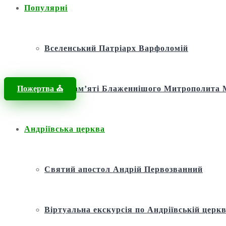
Популярні
Вселенський Патріарх Варфоломій
Пожертва ⛪️
Фонд пам’яті Блаженнішого Митрополит
Андріївська церква
Святий апостол Андрій Первозванний
Віртуальна екскурсія по Андріївській церкв