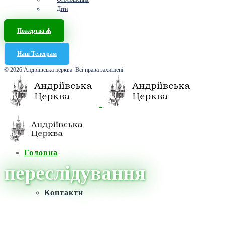
Діти
Пожертва ⛪️
Наш Телеграм
© 2026 Андріївська церква. Всі права захищені.
Головна
переслідування
Контакти
Головна
/
Новини
/
переслідування