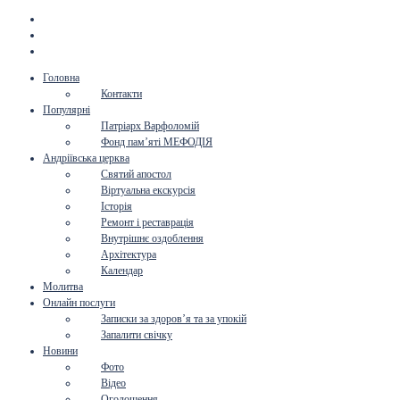
Головна
Контакти
Популярні
Патріарх Варфоломій
Фонд пам’яті МЕФОДІЯ
Андріївська церква
Святий апостол
Віртуальна екскурсія
Історія
Ремонт і реставрація
Внутрішнє оздоблення
Архітектура
Календар
Молитва
Онлайн послуги
Записки за здоров’я та за упокій
Запалити свічку
Новини
Фото
Відео
Оголошення