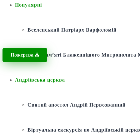
Популярні
Вселенський Патріарх Варфоломій
Пожертва ⛪️
Фонд пам’яті Блаженнішого Митрополит
Андріївська церква
Святий апостол Андрій Первозванний
Віртуальна екскурсія по Андріївській церкв