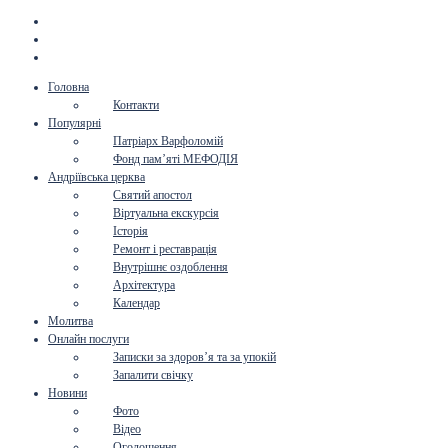
Головна
Контакти
Популярні
Патріарх Варфоломій
Фонд пам’яті МЕФОДІЯ
Андріївська церква
Святий апостол
Віртуальна екскурсія
Історія
Ремонт і реставрація
Внутрішнє оздоблення
Архітектура
Календар
Молитва
Онлайн послуги
Записки за здоров’я та за упокій
Запалити свічку
Новини
Фото
Відео
Оголошення