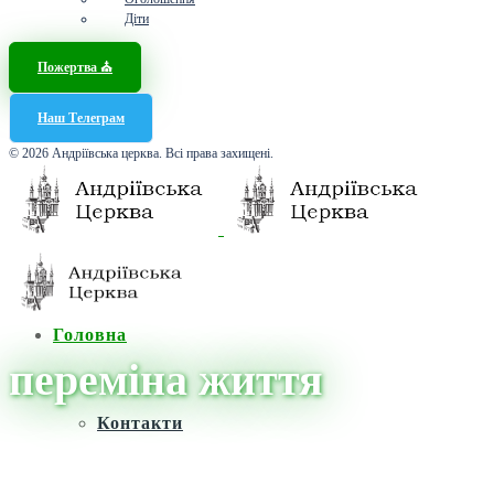
Діти
Пожертва ⛪️
Наш Телеграм
© 2026 Андріївська церква. Всі права захищені.
Головна
переміна життя
Контакти
Головна
/
Новини
/
переміна життя