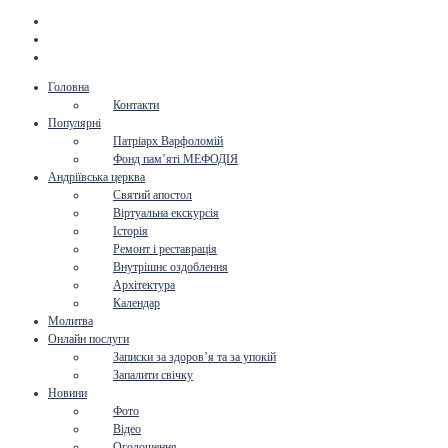
Головна
Контакти
Популярні
Патріарх Варфоломій
Фонд пам’яті МЕФОДІЯ
Андріївська церква
Святий апостол
Віртуальна екскурсія
Історія
Ремонт і реставрація
Внутрішнє оздоблення
Архітектура
Календар
Молитва
Онлайн послуги
Записки за здоров’я та за упокій
Запалити свічку
Новини
Фото
Відео
Оголошення