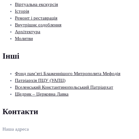
Віртуальна екскурсія
Історія
Ремонт і реставрація
Внутрішнє оздоблення
Архітектура
Молитви
Інші
Фонд пам’яті Блаженнішого Митрополита Мефодія
Патріархія ПЦУ (УАПЦ)
Вселенський Константинопольський Патріархат
Щедрик – Церковна Лавка
Контакти
Наша адреса