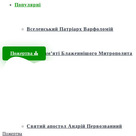
Популярні
Вселенський Патріарх Варфоломій
Пожертва ⛪️
Фонд пам’яті Блаженнішого Митрополита
МЕФОДІЯ
Андріївська церква
Святий апостол Андрій Первозванний
Пожертва