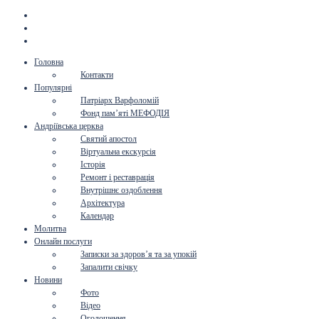
Головна
Контакти
Популярні
Патріарх Варфоломій
Фонд пам’яті МЕФОДІЯ
Андріївська церква
Святий апостол
Віртуальна екскурсія
Історія
Ремонт і реставрація
Внутрішнє оздоблення
Архітектура
Календар
Молитва
Онлайн послуги
Записки за здоров’я та за упокій
Запалити свічку
Новини
Фото
Відео
Оголошення