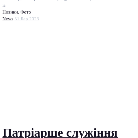
із
Новини
,
Фото
News
31 Бер 2023
Патріарше служіння