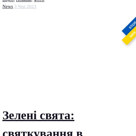
News
3 Чер 2023
STO
WA
Зелені свята:
святкування в