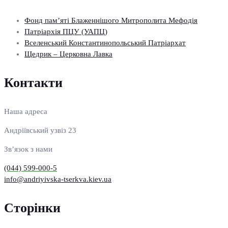
Фонд пам’яті Блаженнішого Митрополита Мефодія
Патріархія ПЦУ (УАПЦ)
Вселенський Константинопольський Патріархат
Щедрик – Церковна Лавка
Контакти
Наша адреса
Андріївський узвіз 23
Зв’язок з нами
(044) 599-000-5
info@andriyivska-tserkva.kiev.ua
Сторінки