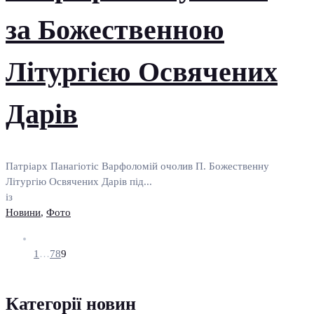
за Божественною
Літургією Освячених
Дарів
Патріарх Панагіотіс Варфоломій очолив П. Божественну
Літургію Освячених Дарів під...
із
Новини
,
Фото
1
…
7
8
9
Категорії новин