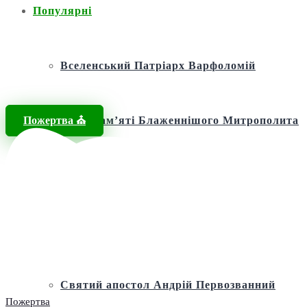
Популярні
Вселенський Патріарх Варфоломій
Пожертва ⛪️
Фонд пам’яті Блаженнішого Митрополита
МЕФОДІЯ
Андріївська церква
Святий апостол Андрій Первозванний
Пожертва