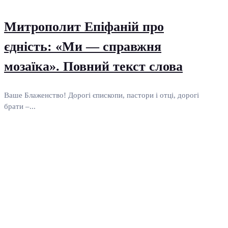
Митрополит Епіфаній про
єдність: «Ми — справжня
мозаїка». Повний текст слова
Ваше Блаженство! Дорогі єпископи, пастори і отці, дорогі
брати –...