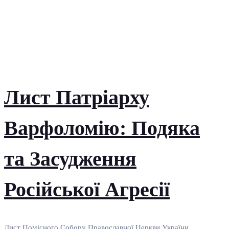
Лист Патріарху
Варфоломію: Подяка
та Засудження
Російської Агресії
Лист Помісного Собору Православної Церкви України,