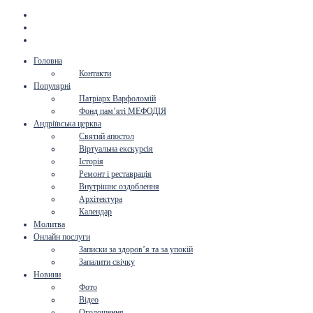
Головна
Контакти
Популярні
Патріарх Варфоломій
Фонд пам’яті МЕФОДІЯ
Андріївська церква
Святий апостол
Віртуальна екскурсія
Історія
Ремонт і реставрація
Внутрішнє оздоблення
Архітектура
Календар
Молитва
Онлайн послуги
Записки за здоров’я та за упокій
Запалити свічку
Новини
Фото
Відео
Оголошення