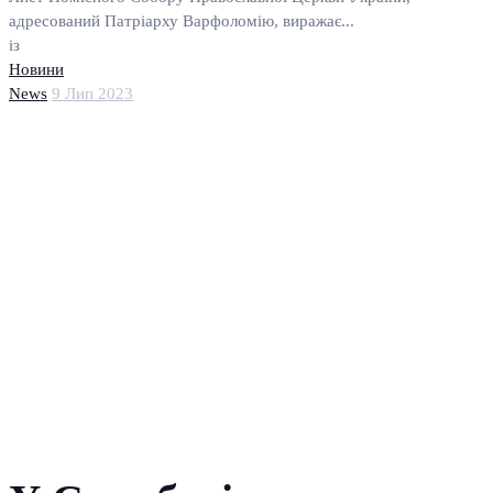
адресований Патріарху Варфоломію, виражає...
із
Новини
News
9 Лип 2023