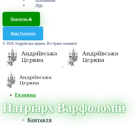
Діти
Пожертва ⛪️
Наш Телеграм
© 2026 Андріївська церква. Всі права захищені.
Головна
Патріарх Варфоломій
Контакти
Головна
/
Новини
/
Патріарх Варфоломій