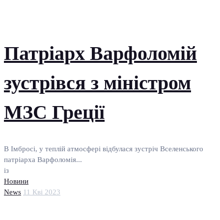
Патріарх Варфоломій
зустрівся з міністром
МЗС Греції
В Імбросі, у теплій атмосфері відбулася зустріч Вселенського
патріарха Варфоломія...
із
Новини
News
11 Кві 2023