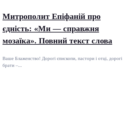
Митрополит Епіфаній про
єдність: «Ми — справжня
мозаїка». Повний текст слова
Ваше Блаженство! Дорогі єпископи, пастори і отці, дорогі
брати –...