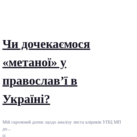
Чи дочекаємося
«метаної» у
православ’ї в
Україні?
Мій скромний допис щодо аналізу листа кліриків УПЦ МП
до...
із