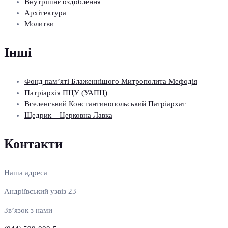
Внутрішнє оздоблення
Архітектура
Молитви
Інші
Фонд пам’яті Блаженнішого Митрополита Мефодія
Патріархія ПЦУ (УАПЦ)
Вселенський Константинопольський Патріархат
Щедрик – Церковна Лавка
Контакти
Наша адреса
Андріївський узвіз 23
Зв’язок з нами