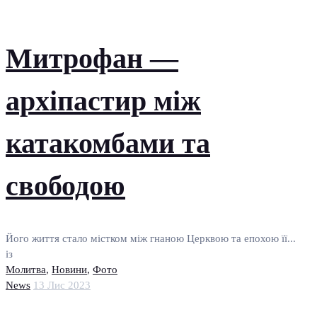
Митрофан —
архіпастир між
катакомбами та
свободою
Його життя стало містком між гнаною Церквою та епохою її...
із
Молитва
,
Новини
,
Фото
News
13 Лис 2023