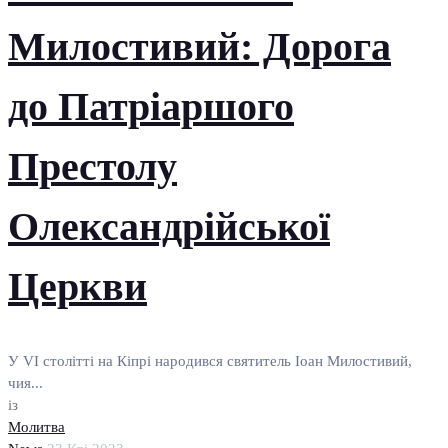
Милостивий: Дорога
до Патріаршого
Престолу
Олександрійської
Церкви
У VI столітті на Кіпрі народився святитель Іоан Милостивий,
чия...
із
Молитва