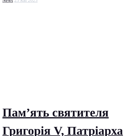
News
23 Кві 2023
Пам’ять святителя
Григорія V, Патріарха