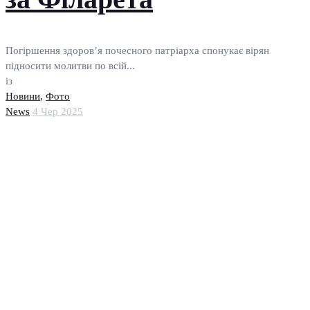
Погіршення здоров’я почесного патріарха спонукає вірян
підносити молитви по всій...
із
Новини
,
Фото
News
4 Чер 2025