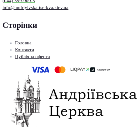
(044) 599-000-5
info@andriyivska-tserkva.kiev.ua
Сторінки
Головна
Контакти
Публічна оферта