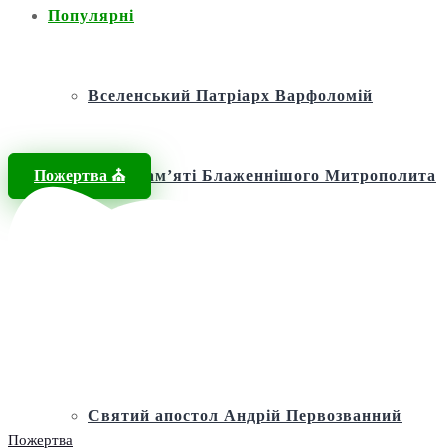
Популярні
Вселенський Патріарх Варфоломій
Пожертва ⛪️
Фонд пам’яті Блаженнішого Митрополита
МЕФОДІЯ
Андріївська церква
Святий апостол Андрій Первозванний
Пожертва