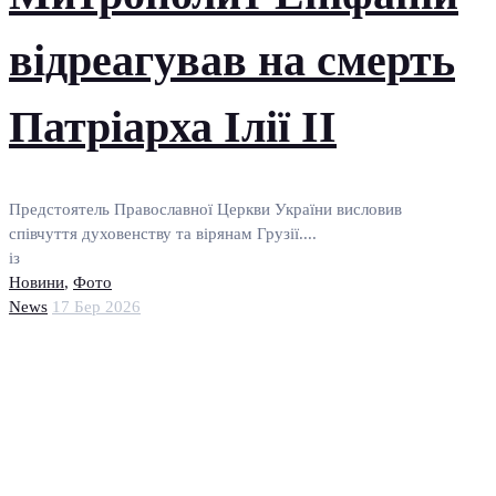
відреагував на смерть
Патріарха Ілії II
Предстоятель Православної Церкви України висловив
співчуття духовенству та вірянам Грузії....
із
Новини
,
Фото
News
17 Бер 2026