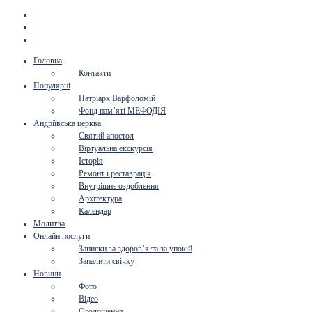
Головна
Контакти
Популярні
Патріарх Варфоломій
Фонд пам’яті МЕФОДІЯ
Андріївська церква
Святий апостол
Віртуальна екскурсія
Історія
Ремонт і реставрація
Внутрішнє оздоблення
Архітектура
Календар
Молитва
Онлайн послуги
Записки за здоров’я та за упокій
Запалити свічку
Новини
Фото
Відео
Оголошення