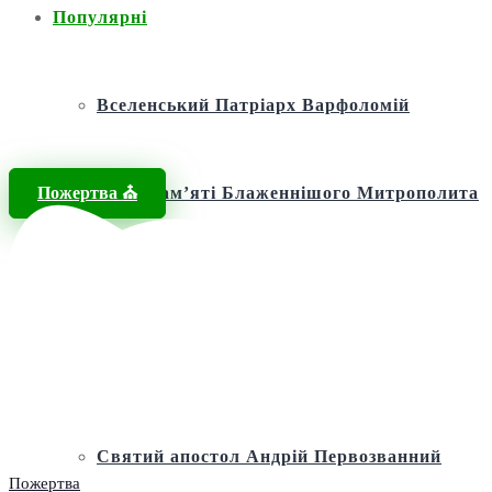
Популярні
Вселенський Патріарх Варфоломій
Пожертва ⛪️
Фонд пам’яті Блаженнішого Митрополита
МЕФОДІЯ
Андріївська церква
Святий апостол Андрій Первозванний
Пожертва