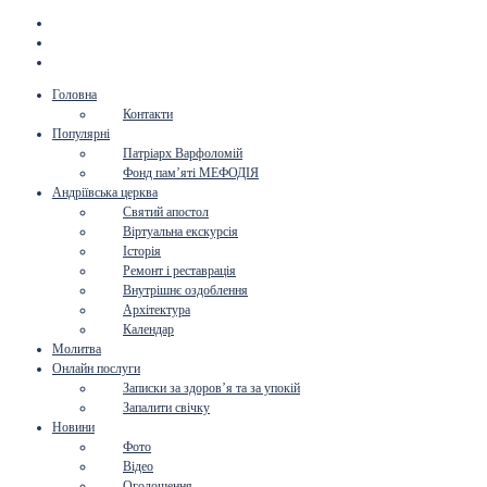
Головна
Контакти
Популярні
Патріарх Варфоломій
Фонд пам’яті МЕФОДІЯ
Андріївська церква
Святий апостол
Віртуальна екскурсія
Історія
Ремонт і реставрація
Внутрішнє оздоблення
Архітектура
Календар
Молитва
Онлайн послуги
Записки за здоров’я та за упокій
Запалити свічку
Новини
Фото
Відео
Оголошення