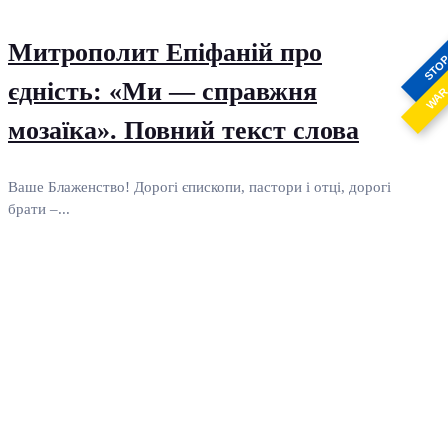
Митрополит Епіфаній про
STO
єдність: «Ми — справжня
WA
мозаїка». Повний текст слова
Ваше Блаженство! Дорогі єпископи, пастори і отці, дорогі
брати –...