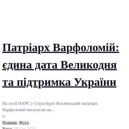
Патріарх Варфоломій:
єдина дата Великодня
та підтримка України
На сесії ПАРЄ у Страсбурзі Вселенський патріарх
Варфоломій наголосив на...
із
Новини
,
Фото
News
28 Січ 2025