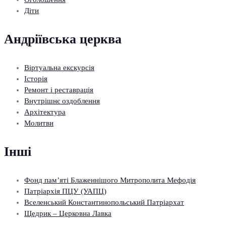
Діти
Андріївська церква
Віртуальна екскурсія
Історія
Ремонт і реставрація
Внутрішнє оздоблення
Архітектура
Молитви
Інші
Фонд пам’яті Блаженнішого Митрополита Мефодія
Патріархія ПЦУ (УАПЦ)
Вселенський Константинопольський Патріархат
Щедрик – Церковна Лавка