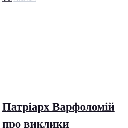
Патріарх Варфоломій
про виклики