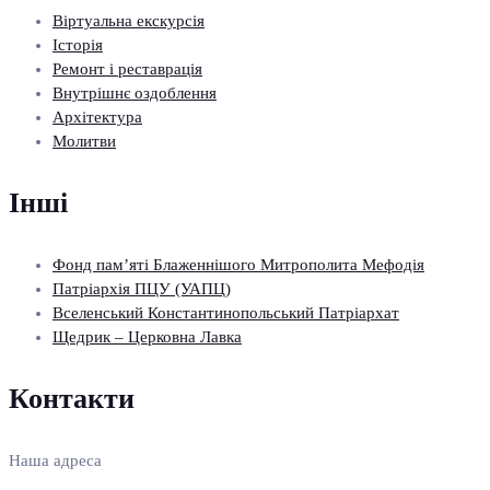
Віртуальна екскурсія
Історія
Ремонт і реставрація
Внутрішнє оздоблення
Архітектура
Молитви
Інші
Фонд пам’яті Блаженнішого Митрополита Мефодія
Патріархія ПЦУ (УАПЦ)
Вселенський Константинопольський Патріархат
Щедрик – Церковна Лавка
Контакти
Наша адреса