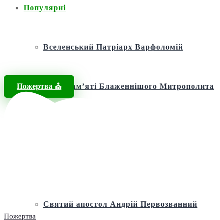
Популярні
Вселенський Патріарх Варфоломій
Пожертва ⛪️
Фонд пам’яті Блаженнішого Митрополита
МЕФОДІЯ
Андріївська церква
Святий апостол Андрій Первозванний
Пожертва