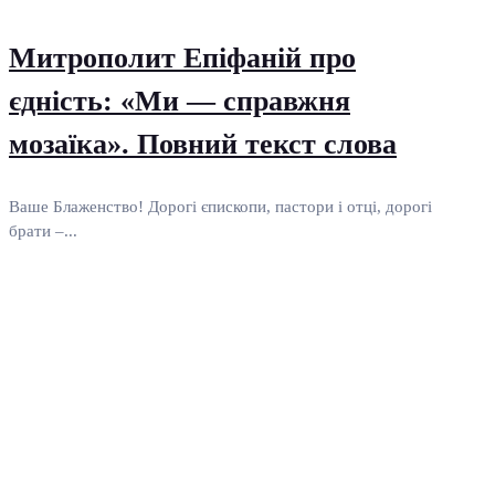
Митрополит Епіфаній про
єдність: «Ми — справжня
мозаїка». Повний текст слова
Ваше Блаженство! Дорогі єпископи, пастори і отці, дорогі
брати –...