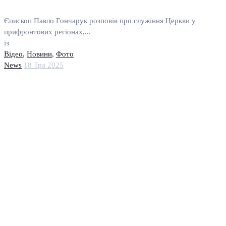
Єпископ Павло Гончарук розповів про служіння Церкви у
прифронтових регіонах,...
із
Відео
,
Новини
,
Фото
News
18 Тра 2025