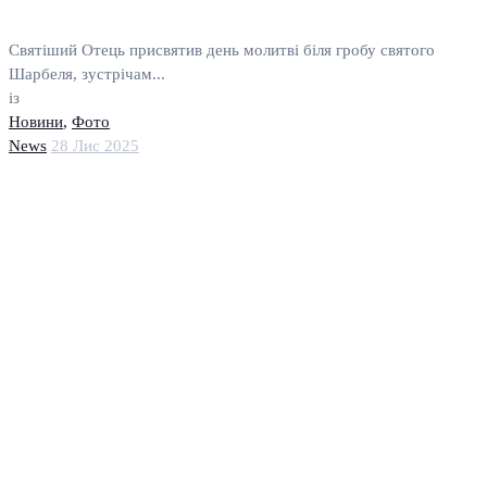
Святіший Отець присвятив день молитві біля гробу святого
Шарбеля, зустрічам...
із
Новини
,
Фото
News
28 Лис 2025