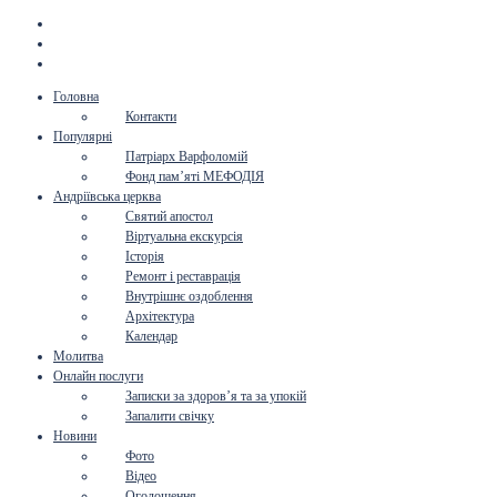
Головна
Контакти
Популярні
Патріарх Варфоломій
Фонд пам’яті МЕФОДІЯ
Андріївська церква
Святий апостол
Віртуальна екскурсія
Історія
Ремонт і реставрація
Внутрішнє оздоблення
Архітектура
Календар
Молитва
Онлайн послуги
Записки за здоров’я та за упокій
Запалити свічку
Новини
Фото
Відео
Оголошення