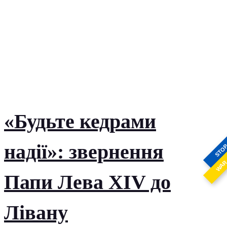
«Будьте кедрами
надії»: звернення
STO
WA
Папи Лева XIV до
Лівану