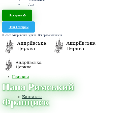
Діти
Пожертва ⛪️
Наш Телеграм
© 2026 Андріївська церква. Всі права захищені.
Головна
Папа Римський
Контакти
Франциск