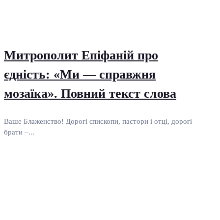
Митрополит Епіфаній про
єдність: «Ми — справжня
мозаїка». Повний текст слова
Ваше Блаженство! Дорогі єпископи, пастори і отці, дорогі
брати –...