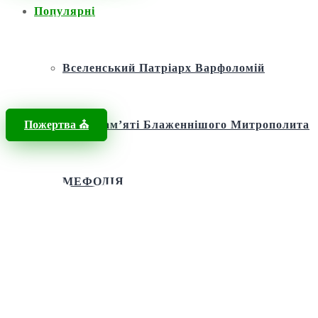
Популярні
Головна
/
Новини
/
Папа Римський Франциск
Вселенський Патріарх Варфоломій
Пожертва ⛪️
Фонд пам’яті Блаженнішого Митрополита
МЕФОДІЯ
Андріївська церква
Святий апостол Андрій Первозванний