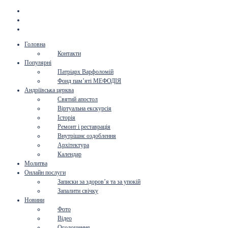
Головна
Контакти
Популярні
Патріарх Варфоломій
Фонд пам’яті МЕФОДІЯ
Андріївська церква
Святий апостол
Віртуальна екскурсія
Історія
Ремонт і реставрація
Внутрішнє оздоблення
Архітектура
Календар
Молитва
Онлайн послуги
Записки за здоров’я та за упокій
Запалити свічку
Новини
Фото
Відео
Оголошення