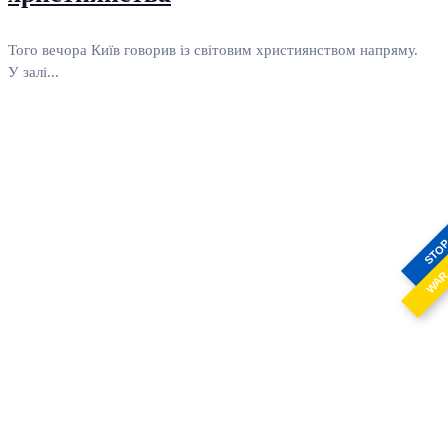
Того вечора Київ говорив із світовим християнством напряму.
У залі...
STO
WA