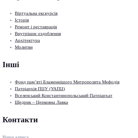
Віртуальна екскурсія
Історія
Ремонт і реставрація
Внутрішнє оздоблення
Архітектура
Молитви
Інші
Фонд пам’яті Блаженнішого Митрополита Мефодія
Патріархія ПЦУ (УАПЦ)
Вселенський Константинопольський Патріархат
Щедрик – Церковна Лавка
Контакти
Наша адреса