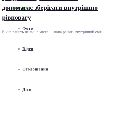
допомагає зберігати внутрішню
Новини
рівновагу
Фото
Війна ранить не лише міста — вона ранить внутрішній світ...
Відео
Оголошення
Діти