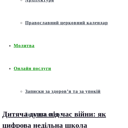
Православний церковний календар
Молитва
Онлайн послуги
Записки за здоров’я та за упокій
Дитяча душа під час війни: як
Запалити свічку
цифрова недільна школа