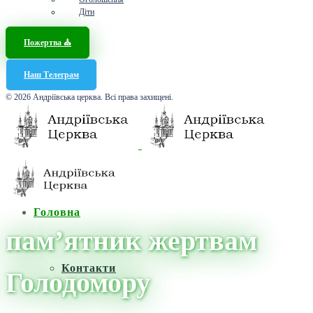
Діти
Пожертва ⛪️
Наш Телеграм
© 2026 Андріївська церква. Всі права захищені.
Головна
пам’ятник жертвам
Контакти
Голодомору