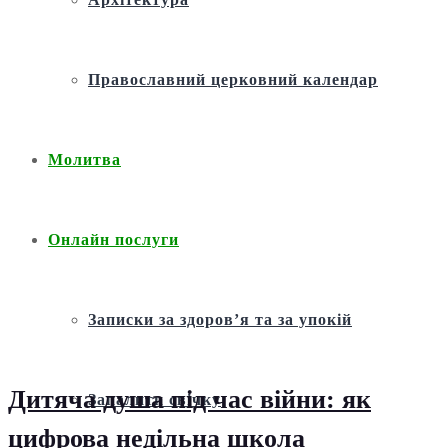
Православний церковний календар
Молитва
Онлайн послуги
Записки за здоров’я та за упокій
Дитяча душа під час війни: як
Запалити свічку
цифрова недільна школа