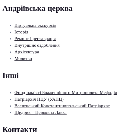
Андріївська церква
Віртуальна екскурсія
Історія
Ремонт і реставрація
Внутрішнє оздоблення
Архітектура
Молитви
Інші
Фонд пам’яті Блаженнішого Митрополита Мефодія
Патріархія ПЦУ (УАПЦ)
Вселенський Константинопольський Патріархат
Щедрик – Церковна Лавка
Контакти