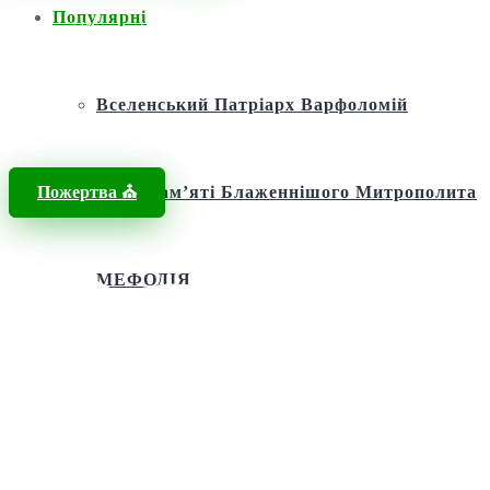
Популярні
Головна
/
Новини
/
пам’ятник жертвам Голодомору
Вселенський Патріарх Варфоломій
Пожертва ⛪️
Фонд пам’яті Блаженнішого Митрополита
МЕФОДІЯ
Андріївська церква
Святий апостол Андрій Первозванний