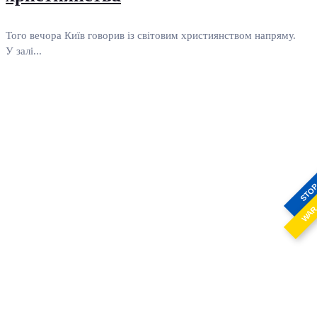
Того вечора Київ говорив із світовим християнством напряму.
У залі...
STO
WA