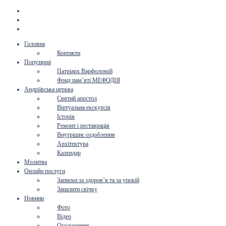
Головна
Контакти
Популярні
Патріарх Варфоломій
Фонд пам’яті МЕФОДІЯ
Андріївська церква
Святий апостол
Віртуальна екскурсія
Історія
Ремонт і реставрація
Внутрішнє оздоблення
Архітектура
Календар
Молитва
Онлайн послуги
Записки за здоров’я та за упокій
Запалити свічку
Новини
Фото
Відео
Оголошення