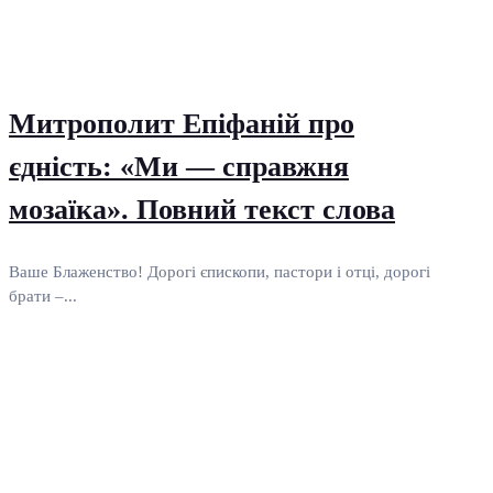
Митрополит Епіфаній про
єдність: «Ми — справжня
мозаїка». Повний текст слова
Ваше Блаженство! Дорогі єпископи, пастори і отці, дорогі
брати –...