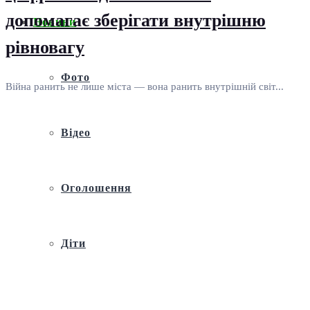
допомагає зберігати внутрішню
Новини
рівновагу
Фото
Війна ранить не лише міста — вона ранить внутрішній світ...
Відео
Оголошення
Діти