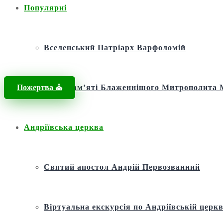
Популярні
Вселенський Патріарх Варфоломій
Пожертва ⛪️
Фонд пам’яті Блаженнішого Митрополит
Андріївська церква
Святий апостол Андрій Первозванний
Віртуальна екскурсія по Андріївській церкв