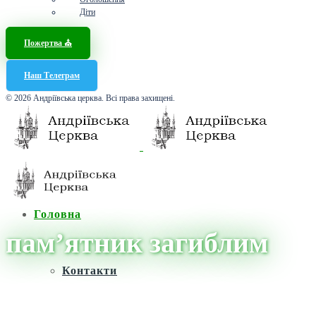
Діти
Пожертва ⛪️
Наш Телеграм
© 2026 Андріївська церква. Всі права захищені.
Головна
пам’ятник загиблим
Контакти
Головна
/
Новини
/
пам'ятник загиблим