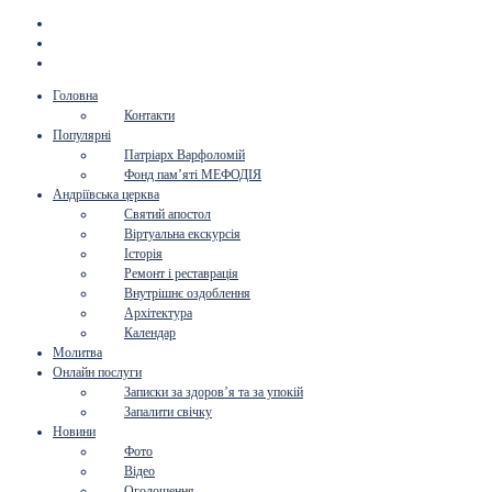
Головна
Контакти
Популярні
Патріарх Варфоломій
Фонд пам’яті МЕФОДІЯ
Андріївська церква
Святий апостол
Віртуальна екскурсія
Історія
Ремонт і реставрація
Внутрішнє оздоблення
Архітектура
Календар
Молитва
Онлайн послуги
Записки за здоров’я та за упокій
Запалити свічку
Новини
Фото
Відео
Оголошення