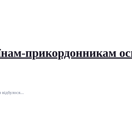
їнам-прикордонникам ос
відбулося...