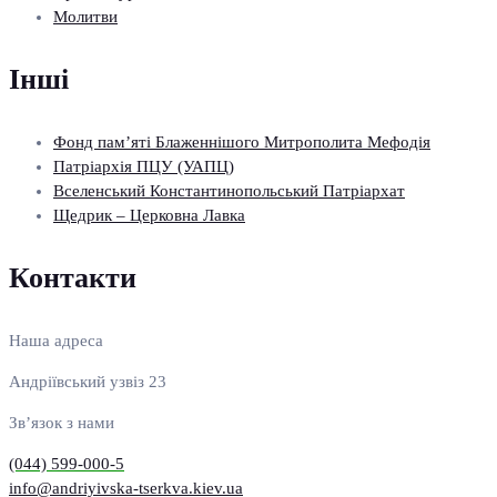
Молитви
Інші
Фонд пам’яті Блаженнішого Митрополита Мефодія
Патріархія ПЦУ (УАПЦ)
Вселенський Константинопольський Патріархат
Щедрик – Церковна Лавка
Контакти
Наша адреса
Андріївський узвіз 23
Зв’язок з нами
(044) 599-000-5
info@andriyivska-tserkva.kiev.ua