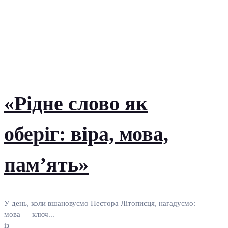
«Рідне слово як
оберіг: віра, мова,
пам’ять»
У день, коли вшановуємо Нестора Літописця, нагадуємо:
мова — ключ...
із