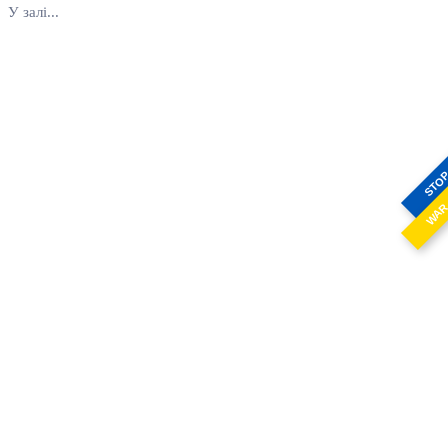
У залі...
STO
WA