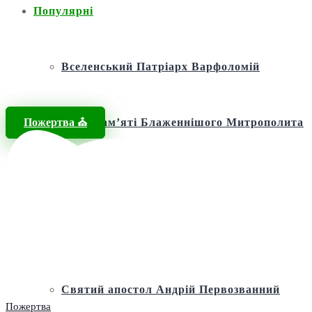
Популярні
Вселенський Патріарх Варфоломій
Пожертва ⛪️
Фонд пам’яті Блаженнішого Митрополита
МЕФОДІЯ
Андріївська церква
Святий апостол Андрій Первозванний
Пожертва