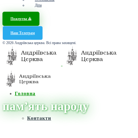
Діти
Пожертва ⛪️
Наш Телеграм
© 2026 Андріївська церква. Всі права захищені.
Головна
пам’ять народу
Контакти
Головна
/
Новини
/
пам’ять народу