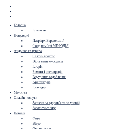
Головна
Контакти
Популярні
Патріарх Варфоломій
Фонд пам’яті МЕФОДІЯ
Андріївська церква
Святий апостол
Віртуальна екскурсія
Історія
Ремонт і реставрація
Внутрішнє оздоблення
Архітектура
Календар
Молитва
Онлайн послуги
Записки за здоров’я та за упокій
Запалити свічку
Новини
Фото
Відео
Оголошення