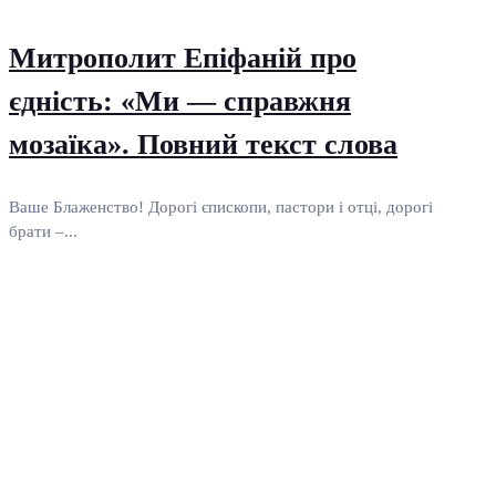
Митрополит Епіфаній про
єдність: «Ми — справжня
мозаїка». Повний текст слова
Ваше Блаженство! Дорогі єпископи, пастори і отці, дорогі
брати –...