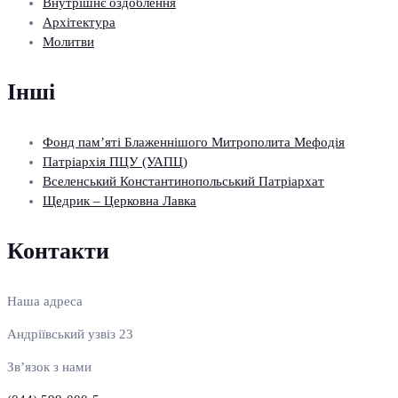
Внутрішнє оздоблення
Архітектура
Молитви
Інші
Фонд пам’яті Блаженнішого Митрополита Мефодія
Патріархія ПЦУ (УАПЦ)
Вселенський Константинопольський Патріархат
Щедрик – Церковна Лавка
Контакти
Наша адреса
Андріївський узвіз 23
Зв’язок з нами