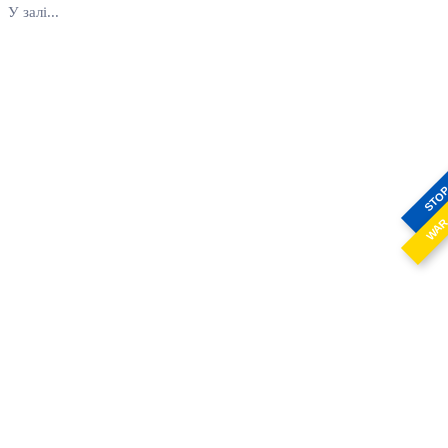
У залі...
STO
WA