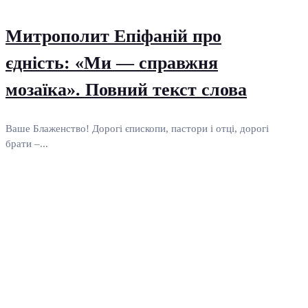
Митрополит Епіфаній про
єдність: «Ми — справжня
мозаїка». Повний текст слова
Ваше Блаженство! Дорогі єпископи, пастори і отці, дорогі
брати –...