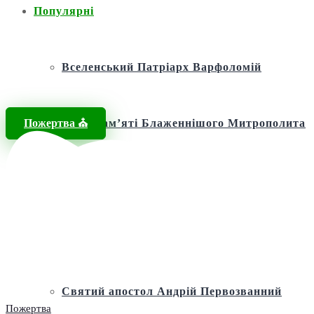
Популярні
Вселенський Патріарх Варфоломій
Пожертва ⛪️
Фонд пам’яті Блаженнішого Митрополита
МЕФОДІЯ
Андріївська церква
Святий апостол Андрій Первозванний
Пожертва