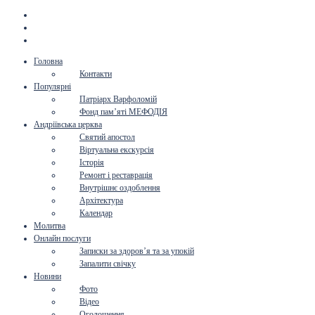
Головна
Контакти
Популярні
Патріарх Варфоломій
Фонд пам’яті МЕФОДІЯ
Андріївська церква
Святий апостол
Віртуальна екскурсія
Історія
Ремонт і реставрація
Внутрішнє оздоблення
Архітектура
Календар
Молитва
Онлайн послуги
Записки за здоров’я та за упокій
Запалити свічку
Новини
Фото
Відео
Оголошення