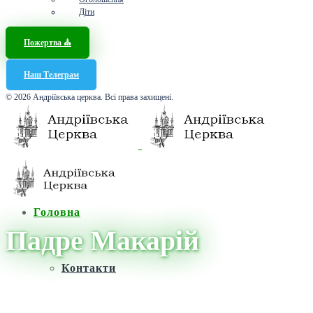
Діти
Пожертва ⛪️
Наш Телеграм
© 2026 Андріївська церква. Всі права захищені.
Головна
Падре Макарій
Контакти
Головна
/
Новини
/
Падре Макарій