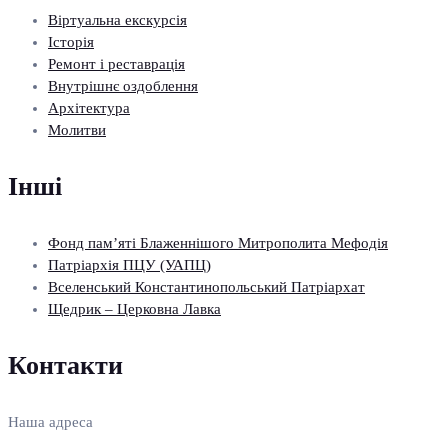
Віртуальна екскурсія
Історія
Ремонт і реставрація
Внутрішнє оздоблення
Архітектура
Молитви
Інші
Фонд пам’яті Блаженнішого Митрополита Мефодія
Патріархія ПЦУ (УАПЦ)
Вселенський Константинопольський Патріархат
Щедрик – Церковна Лавка
Контакти
Наша адреса