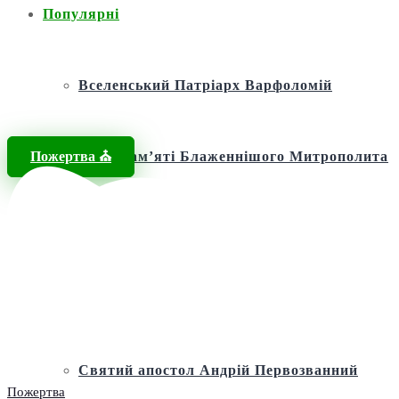
Популярні
Вселенський Патріарх Варфоломій
Пожертва ⛪️
Фонд пам’яті Блаженнішого Митрополита
МЕФОДІЯ
Андріївська церква
Святий апостол Андрій Первозванний
Пожертва