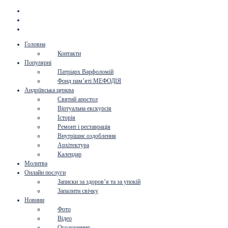
Головна
Контакти
Популярні
Патріарх Варфоломій
Фонд пам’яті МЕФОДІЯ
Андріївська церква
Святий апостол
Віртуальна екскурсія
Історія
Ремонт і реставрація
Внутрішнє оздоблення
Архітектура
Календар
Молитва
Онлайн послуги
Записки за здоров’я та за упокій
Запалити свічку
Новини
Фото
Відео
Оголошення