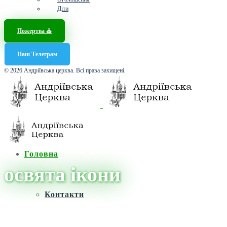
Діти
Пожертва ⛪️
Наш Телеграм
© 2026 Андріївська церква. Всі права захищені.
Головна
освята ікони
Контакти
Головна
/
Новини
/
освята ікони