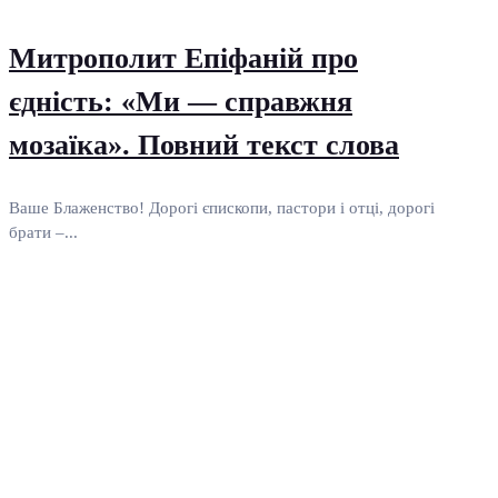
Митрополит Епіфаній про
єдність: «Ми — справжня
мозаїка». Повний текст слова
Ваше Блаженство! Дорогі єпископи, пастори і отці, дорогі
брати –...