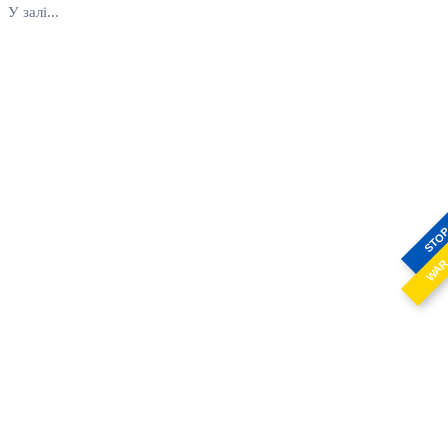
У залі...
STO
WA