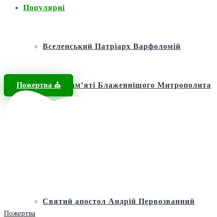
Популярні
Вселенський Патріарх Варфоломій
Пожертва ⛪️
Фонд пам’яті Блаженнішого Митрополита
МЕФОДІЯ
Андріївська церква
Святий апостол Андрій Первозванний
Пожертва