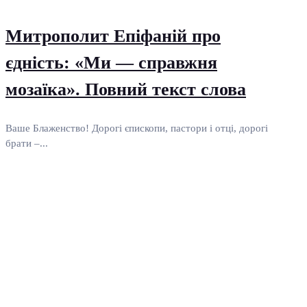
Митрополит Епіфаній про
єдність: «Ми — справжня
мозаїка». Повний текст слова
Ваше Блаженство! Дорогі єпископи, пастори і отці, дорогі
брати –...