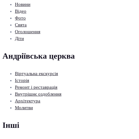
Новини
Відео
Фото
Свята
Оголошення
Діти
Андріївська церква
Віртуальна екскурсія
Історія
Ремонт і реставрація
Внутрішнє оздоблення
Архітектура
Молитви
Інші