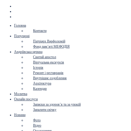
Головна
Контакти
Популярні
Патріарх Варфоломій
Фонд пам’яті МЕФОДІЯ
Андріївська церква
Святий апостол
Віртуальна екскурсія
Історія
Ремонт і реставрація
Внутрішнє оздоблення
Архітектура
Календар
Молитва
Онлайн послуги
Записки за здоров’я та за упокій
Запалити свічку
Новини
Фото
Відео
Оголошення