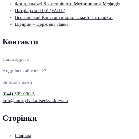
Фонд пам’яті Блаженнішого Митрополита Мефодія
Патріархія ПЦУ (УАПЦ)
Вселенський Константинопольський Патріархат
Щедрик – Церковна Лавка
Контакти
Наша адреса
Андріївський узвіз 23
Зв’язок з нами
(044) 599-000-5
info@andriyivska-tserkva.kiev.ua
Сторінки
Головна