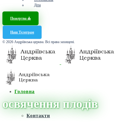
Діти
Пожертва ⛪️
Наш Телеграм
© 2026 Андріївська церква. Всі права захищені.
Головна
освячення плодів
Контакти
Головна
/
Новини
/
освячення плодів