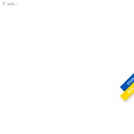
У залі...
STO
WA