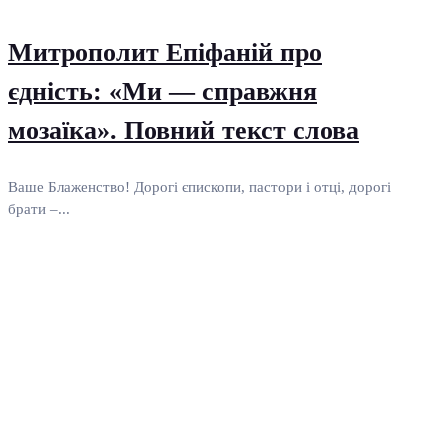
Митрополит Епіфаній про
єдність: «Ми — справжня
мозаїка». Повний текст слова
Ваше Блаженство! Дорогі єпископи, пастори і отці, дорогі
брати –...