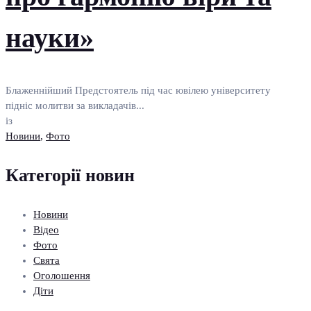
науки»
Блаженнійший Предстоятель під час ювілею університету
підніс молитви за викладачів...
із
Новини
,
Фото
Категорії новин
Новини
Відео
Фото
Свята
Оголошення
Діти