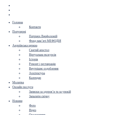
Головна
Контакти
Популярні
Патріарх Варфоломій
Фонд пам’яті МЕФОДІЯ
Андріївська церква
Святий апостол
Віртуальна екскурсія
Історія
Ремонт і реставрація
Внутрішнє оздоблення
Архітектура
Календар
Молитва
Онлайн послуги
Записки за здоров’я та за упокій
Запалити свічку
Новини
Фото
Відео
Оголошення