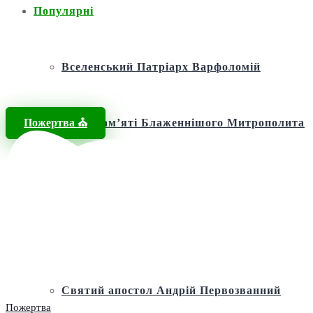
Популярні
Вселенський Патріарх Варфоломій
Пожертва ⛪️
Фонд пам’яті Блаженнішого Митрополита
МЕФОДІЯ
Андріївська церква
Святий апостол Андрій Первозванний
Пожертва