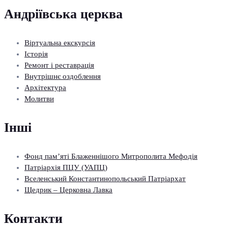
Андріївська церква
Віртуальна екскурсія
Історія
Ремонт і реставрація
Внутрішнє оздоблення
Архітектура
Молитви
Інші
Фонд пам’яті Блаженнішого Митрополита Мефодія
Патріархія ПЦУ (УАПЦ)
Вселенський Константинопольський Патріархат
Щедрик – Церковна Лавка
Контакти